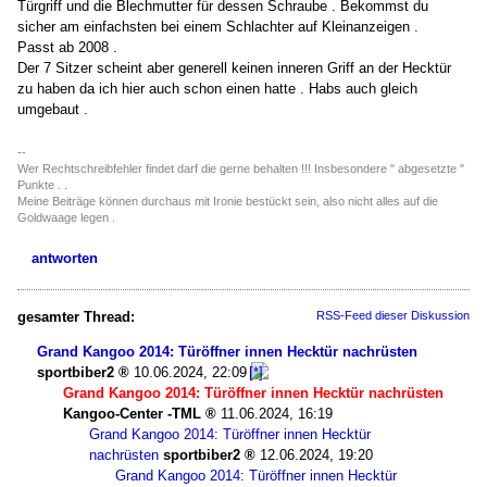
Türgriff und die Blechmutter für dessen Schraube . Bekommst du
sicher am einfachsten bei einem Schlachter auf Kleinanzeigen .
Passt ab 2008 .
Der 7 Sitzer scheint aber generell keinen inneren Griff an der Hecktür
zu haben da ich hier auch schon einen hatte . Habs auch gleich
umgebaut .
--
Wer Rechtschreibfehler findet darf die gerne behalten !!! Insbesondere " abgesetzte "
Punkte . .
Meine Beiträge können durchaus mit Ironie bestückt sein, also nicht alles auf die
Goldwaage legen .
antworten
gesamter Thread:
RSS-Feed dieser Diskussion
Grand Kangoo 2014: Türöffner innen Hecktür nachrüsten
sportbiber2
10.06.2024, 22:09
Grand Kangoo 2014: Türöffner innen Hecktür nachrüsten
Kangoo-Center -TML
11.06.2024, 16:19
Grand Kangoo 2014: Türöffner innen Hecktür
nachrüsten
sportbiber2
12.06.2024, 19:20
Grand Kangoo 2014: Türöffner innen Hecktür