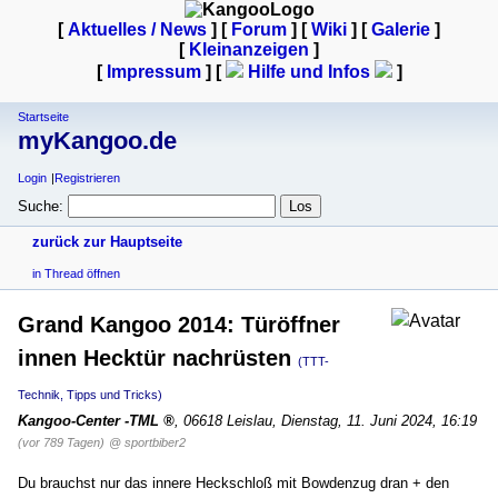
[
Aktuelles / News
] [
Forum
] [
Wiki
] [
Galerie
]
[
Kleinanzeigen
]
[
Impressum
] [
Hilfe und Infos
]
Startseite
myKangoo.de
Login
Registrieren
Suche:
zurück zur Hauptseite
in Thread öffnen
Grand Kangoo 2014: Türöffner
innen Hecktür nachrüsten
(TTT-
Technik, Tipps und Tricks)
Kangoo-Center -TML
,
06618 Leislau
,
Dienstag, 11. Juni 2024, 16:19
(vor 789 Tagen)
@ sportbiber2
Du brauchst nur das innere Heckschloß mit Bowdenzug dran + den