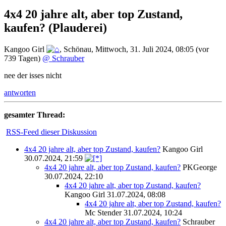
4x4 20 jahre alt, aber top Zustand,
kaufen?
(Plauderei)
Kangoo Girl
,
Schönau
,
Mittwoch, 31. Juli 2024, 08:05
(vor
739 Tagen)
@ Schrauber
nee der isses nicht
antworten
gesamter Thread:
RSS-Feed dieser Diskussion
4x4 20 jahre alt, aber top Zustand, kaufen?
Kangoo Girl
30.07.2024, 21:59
4x4 20 jahre alt, aber top Zustand, kaufen?
PKGeorge
30.07.2024, 22:10
4x4 20 jahre alt, aber top Zustand, kaufen?
Kangoo Girl
31.07.2024, 08:08
4x4 20 jahre alt, aber top Zustand, kaufen?
Mc Stender
31.07.2024, 10:24
4x4 20 jahre alt, aber top Zustand, kaufen?
Schrauber