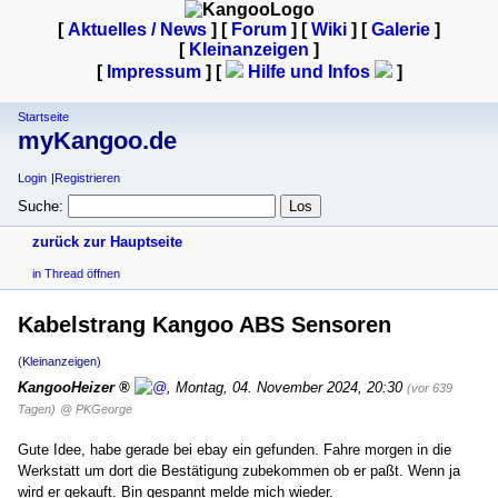
[
Aktuelles / News
] [
Forum
] [
Wiki
] [
Galerie
]
[
Kleinanzeigen
]
[
Impressum
] [
Hilfe und Infos
]
Startseite
myKangoo.de
Login
Registrieren
Suche:
zurück zur Hauptseite
in Thread öffnen
Kabelstrang Kangoo ABS Sensoren
(Kleinanzeigen)
KangooHeizer
,
Montag, 04. November 2024, 20:30
(vor 639
Tagen)
@ PKGeorge
Gute Idee, habe gerade bei ebay ein gefunden. Fahre morgen in die
Werkstatt um dort die Bestätigung zubekommen ob er paßt. Wenn ja
wird er gekauft. Bin gespannt melde mich wieder.