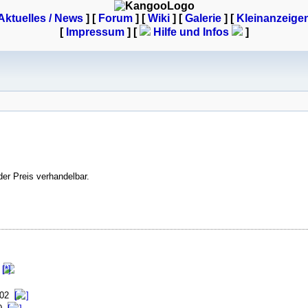
Aktuelles / News
] [
Forum
] [
Wiki
] [
Galerie
]
[
Kleinanzeige
[
Impressum
] [
Hilfe und Infos
]
r Preis verhandelbar.
:02