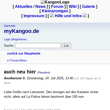
[
Aktuelles / News
] [
Forum
] [
Wiki
] [
Galerie
]
[
Kleinanzeigen
]
[
Impressum
] [
Hilfe und Infos
]
Startseite
myKangoo.de
Login
Registrieren
Suche:
zurück zur Hauptseite
in Thread öffnen
auch neu hier
(Plauderei)
Anotherone
,
Donnerstag, 24. Juli 2025, 13:40
(vor 378 Tagen)
@ LZ-
Michl
Liebe Grüße nach Lanzarote. Den einzigen auf den Kanaren sicher
nicht, allein auf La Palma fahren bestimmt über 100 rum.
--
Kangoo 4x4 1,9dci F9Q 790 2005 G1Ph2 KC0V