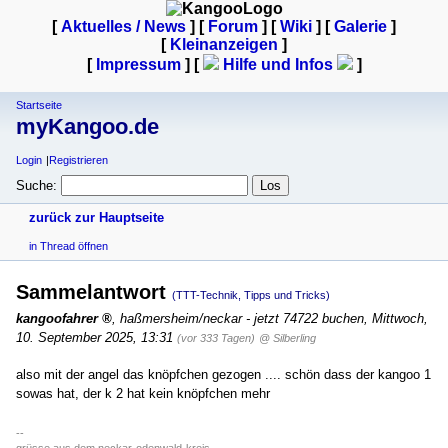
[
Aktuelles / News
] [
Forum
] [
Wiki
] [
Galerie
]
[
Kleinanzeigen
]
[
Impressum
] [
Hilfe und Infos
]
Startseite
myKangoo.de
Login
Registrieren
Suche:
zurück zur Hauptseite
in Thread öffnen
Sammelantwort
(TTT-Technik, Tipps und Tricks)
kangoofahrer
,
haßmersheim/neckar - jetzt 74722 buchen
,
Mittwoch,
10. September 2025, 13:31
(vor 333 Tagen)
@ Silberling
also mit der angel das knöpfchen gezogen .... schön dass der kangoo 1
sowas hat, der k 2 hat kein knöpfchen mehr
--
grüsse aus dem neckar-odenwald-kreis,