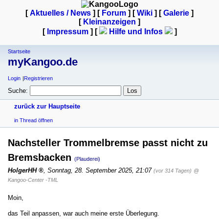
[
Aktuelles / News
] [
Forum
] [
Wiki
] [
Galerie
]
[
Kleinanzeigen
]
[
Impressum
] [
Hilfe und Infos
]
Startseite
myKangoo.de
Login
Registrieren
Suche:
zurück zur Hauptseite
in Thread öffnen
Nachsteller Trommelbremse passt nicht zu
Bremsbacken
(Plauderei)
HolgerHH
,
Sonntag, 28. September 2025, 21:07
(vor 314 Tagen)
@
Kangoo-Center -TML
Moin,
das Teil anpassen, war auch meine erste Überlegung.