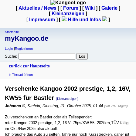
[
Aktuelles / News
] [
Forum
] [
Wiki
] [
Galerie
]
[
Kleinanzeigen
]
[
Impressum
] [
Hilfe und Infos
]
Startseite
myKangoo.de
Login
Registrieren
Suche:
zurück zur Hauptseite
in Thread öffnen
Verschenke Kangoo 2002 prestige, 1,2, 16V,
KW55 für Bastler
(Kleinanzeigen)
Johanna
,
Krefeld
,
Dienstag, 21. Oktober 2025, 01:44
(vor 291 Tagen)
Zu verschenken an Bastler oder als Teilespender:
roter Kangoo 2002 prestige, 1,2, 16 V, 75ps/KW 55, 202tkm,TÜV fällig
im Okt./Nov.2025 also aktuell.
Ich brauche das Auto zu selten, fahre nur noch Kurzstrecken, daher ist