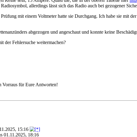
en Reihe sein, 15 Ampere. Quasi die, die in der oberen Tabelle hier
htt
Radiosymbol, allerdings lässt sich das Radio auch bei gezogener Sich
 Prüfung mit einem Voltmeter hatte sie Durchgang. Ich habe sie mit de
ettenanzünders abgezogen und angeschaut und konnte keine Beschädigun
mit der Fehlersuche weitermachen?
m Vorraus für Eure Antworten!
11.2025, 15:16
us
01.11.2025, 18:16