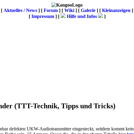
[
Aktuelles / News
] [
Forum
] [
Wiki
] [
Galerie
]
[
Kleinanzeigen
]
[
Impressum
] [
Hilfe und Infos
]
ünder
(TTT-Technik, Tipps und Tricks)
enbar defekten UKW-Audiotransmitter eingesteckt, seitdem kommt kei