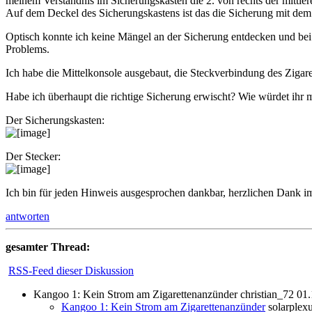
meinem Verständnis im Sicherungskasten die 2. von rechts der mittler
Auf dem Deckel des Sicherungskastens ist das die Sicherung mit dem 
Optisch konnte ich keine Mängel an der Sicherung entdecken und bei
Problems.
Ich habe die Mittelkonsole ausgebaut, die Steckverbindung des Zigar
Habe ich überhaupt die richtige Sicherung erwischt? Wie würdet ihr 
Der Sicherungskasten:
Der Stecker:
Ich bin für jeden Hinweis ausgesprochen dankbar, herzlichen Dank i
antworten
gesamter Thread:
RSS-Feed dieser Diskussion
Kangoo 1: Kein Strom am Zigarettenanzünder
christian_72
01.
Kangoo 1: Kein Strom am Zigarettenanzünder
solarplex