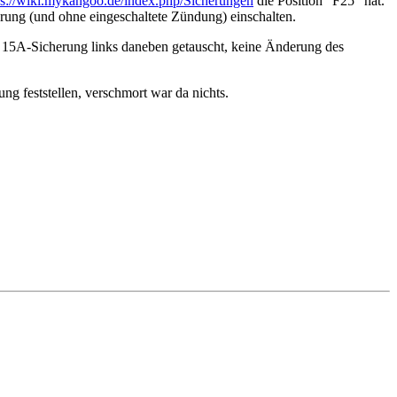
ps://wiki.mykangoo.de/index.php/Sicherungen
die Position "F25" hat.
erung (und ohne eingeschaltete Zündung) einschalten.
r 15A-Sicherung links daneben getauscht, keine Änderung des
g feststellen, verschmort war da nichts.