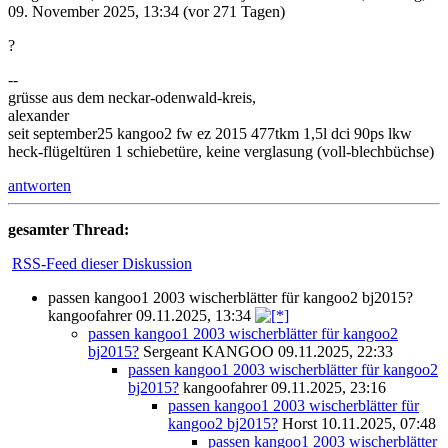
09. November 2025, 13:34
(vor 271 Tagen)
?
--
grüsse aus dem neckar-odenwald-kreis,
alexander
seit september25 kangoo2 fw ez 2015 477tkm 1,5l dci 90ps lkw
heck-flügeltüren 1 schiebetüre, keine verglasung (voll-blechbüchse)
antworten
gesamter Thread:
RSS-Feed dieser Diskussion
passen kangoo1 2003 wischerblätter für kangoo2 bj2015?
kangoofahrer
09.11.2025, 13:34
passen kangoo1 2003 wischerblätter für kangoo2
bj2015?
Sergeant KANGOO
09.11.2025, 22:33
passen kangoo1 2003 wischerblätter für kangoo2
bj2015?
kangoofahrer
09.11.2025, 23:16
passen kangoo1 2003 wischerblätter für
kangoo2 bj2015?
Horst
10.11.2025, 07:48
passen kangoo1 2003 wischerblätter