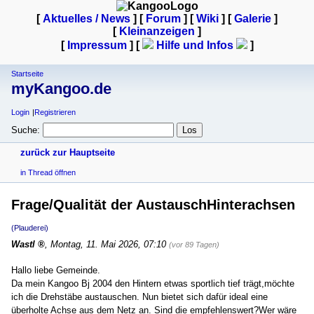
[
Aktuelles / News
] [
Forum
] [
Wiki
] [
Galerie
]
[
Kleinanzeigen
]
[
Impressum
] [
Hilfe und Infos
]
Startseite
myKangoo.de
Login
Registrieren
Suche:
zurück zur Hauptseite
in Thread öffnen
Frage/Qualität der AustauschHinterachsen
(Plauderei)
Wastl
,
Montag, 11. Mai 2026, 07:10
(vor 89 Tagen)
Hallo liebe Gemeinde.
Da mein Kangoo Bj 2004 den Hintern etwas sportlich tief trägt,möchte
ich die Drehstäbe austauschen. Nun bietet sich dafür ideal eine
überholte Achse aus dem Netz an. Sind die empfehlenswert?Wer wäre