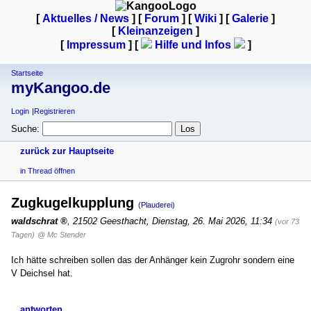
[
Aktuelles / News
] [
Forum
] [
Wiki
] [
Galerie
]
[
Kleinanzeigen
]
[
Impressum
] [
Hilfe und Infos
]
Startseite
myKangoo.de
Login
Registrieren
Suche:
zurück zur Hauptseite
in Thread öffnen
Zugkugelkupplung
(Plauderei)
waldschrat
,
21502 Geesthacht
,
Dienstag, 26. Mai 2026, 11:34
(vor 73
Tagen)
@ Mc Stender
Ich hätte schreiben sollen das der Anhänger kein Zugrohr sondern eine
V Deichsel hat.
antworten