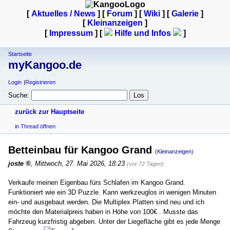
[
Aktuelles / News
] [
Forum
] [
Wiki
] [
Galerie
]
[
Kleinanzeigen
]
[
Impressum
] [
Hilfe und Infos
]
Startseite
myKangoo.de
Login
Registrieren
Suche:
zurück zur Hauptseite
in Thread öffnen
Betteinbau für Kangoo Grand
(Kleinanzeigen)
joste
,
Mittwoch, 27. Mai 2026, 18:23
(vor 72 Tagen)
Verkaufe meinen Eigenbau fürs Schlafen im Kangoo Grand.
Funktioniert wie ein 3D Puzzle. Kann werkzeuglos in wenigen Minuten
ein- und ausgebaut werden. Die Multiplex Platten sind neu und ich
möchte den Materialpreis haben in Höhe von 100€ . Musste das
Fahrzeug kurzfristig abgeben. Unter der Liegefläche gibt es jede Menge