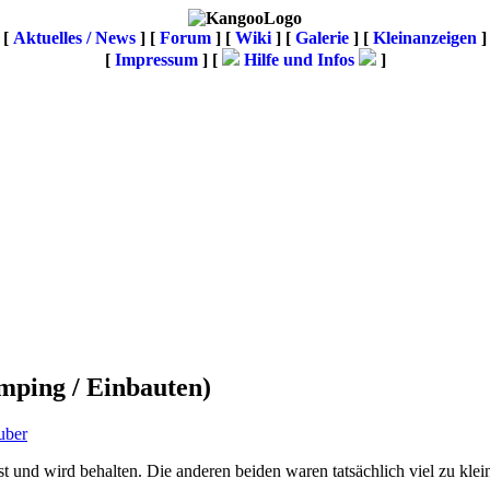
[
Aktuelles / News
] [
Forum
] [
Wiki
] [
Galerie
]
[
Kleinanzeigen
]
[
Impressum
] [
Hilfe und Infos
]
mping / Einbauten)
uber
asst und wird behalten. Die anderen beiden waren tatsächlich viel zu kl