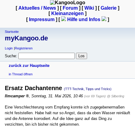
[
Aktuelles / News
] [
Forum
] [
Wiki
] [
Galerie
]
[
Kleinanzeigen
]
[
Impressum
] [
Hilfe und Infos
]
Startseite
myKangoo.de
Login
Registrieren
Suche:
zurück zur Hauptseite
in Thread öffnen
Ersatz Dachantenne
(TTT-Technik, Tipps und Tricks)
Ilmcamper
,
Sonntag, 31. Mai 2026, 10:46
(vor 69 Tagen)
@ Silberling
Eine Verschlechterung vom Empfang konnte ich zugegebenermaßen
nicht feststellen. Habe halt nur so Angst, dass da oben Wasser reinläuft
und die Antenne korrodiert. Auf die Idee ganz auf das Ding zu
verzichten, bin ich bisher nicht gekommen.