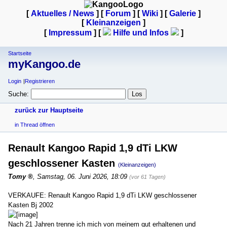
[
Aktuelles / News
] [
Forum
] [
Wiki
] [
Galerie
]
[
Kleinanzeigen
]
[
Impressum
] [
Hilfe und Infos
]
Startseite
myKangoo.de
Login
Registrieren
Suche:
zurück zur Hauptseite
in Thread öffnen
Renault Kangoo Rapid 1,9 dTi LKW
geschlossener Kasten
(Kleinanzeigen)
Tomy
,
Samstag, 06. Juni 2026, 18:09
(vor 61 Tagen)
VERKAUFE: Renault Kangoo Rapid 1,9 dTi LKW geschlossener
Kasten Bj 2002
Nach 21 Jahren trenne ich mich von meinem gut erhaltenen und