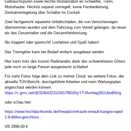
Gebrauchspuren sowie leichte Rostansätze an Schweller, Türen,
Motorhaube. Hecktür separat verriegelt, keine Fernbedienung,
Zentralverriegelung über Schalter im Cockpit.
Zwei fachgerecht reparierte Unfallschäden, die von Versicherungen
übernommen wurden und dem Fahrzeug zum Vorteil gelangen, da neuer
als das Gesamtalter und die Gesamtfahrleistung.
Nix klappert oder quietscht! Losfahren und Spaß haben!
Das Trenngitter kann bei Bedarf einfach ausgebaut werden.
Hier kann trotz des kurzen Radstandes dank des schwenkbaren Gitters
jede noch so lange Person ausgesteckt schlafen!
Für mehr Fotos folge dem Link zu meiner Cloud, wo weitere Fotos, der
aktuelle TÜV-Bericht, durchgeführte Arbeiten und mein Wartungsplan
angeschaut werden können.
https://c.gmx.net/@324543231159179910/iyYT-lAmhbpj361UboB6Ug
oder schau hier:
https://www.hochdachkombi.de/threads/verkaufe-renault-kangoo-rapid-
1-9-dtilkw-geschloss...
VB 2999,00 €