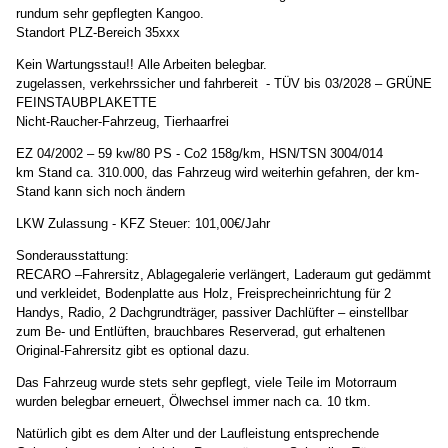
rundum sehr gepflegten Kangoo.
Standort PLZ-Bereich 35xxx
Kein Wartungsstau!! Alle Arbeiten belegbar.
zugelassen, verkehrssicher und fahrbereit - TÜV bis 03/2028 – GRÜNE
FEINSTAUBPLAKETTE
Nicht-Raucher-Fahrzeug, Tierhaarfrei
EZ 04/2002 – 59 kw/80 PS - Co2 158g/km, HSN/TSN 3004/014
km Stand ca. 310.000, das Fahrzeug wird weiterhin gefahren, der km-
Stand kann sich noch ändern
LKW Zulassung - KFZ Steuer: 101,00€/Jahr
Sonderausstattung:
RECARO –Fahrersitz, Ablagegalerie verlängert, Laderaum gut gedämmt
und verkleidet, Bodenplatte aus Holz, Freisprecheinrichtung für 2
Handys, Radio, 2 Dachgrundträger, passiver Dachlüfter – einstellbar
zum Be- und Entlüften, brauchbares Reserverad, gut erhaltenen
Original-Fahrersitz gibt es optional dazu.
Das Fahrzeug wurde stets sehr gepflegt, viele Teile im Motorraum
wurden belegbar erneuert, Ölwechsel immer nach ca. 10 tkm.
Natürlich gibt es dem Alter und der Laufleistung entsprechende