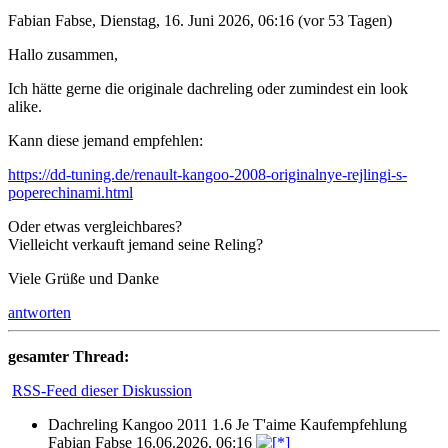
Fabian Fabse
,
Dienstag, 16. Juni 2026, 06:16
(vor 53 Tagen)
Hallo zusammen,
Ich hätte gerne die originale dachreling oder zumindest ein look
alike.
Kann diese jemand empfehlen:
https://dd-tuning.de/renault-kangoo-2008-originalnye-rejlingi-s-
poperechinami.html
Oder etwas vergleichbares?
Vielleicht verkauft jemand seine Reling?
Viele Grüße und Danke
antworten
gesamter Thread:
RSS-Feed dieser Diskussion
Dachreling Kangoo 2011 1.6 Je T'aime Kaufempfehlung
Fabian Fabse
16.06.2026, 06:16