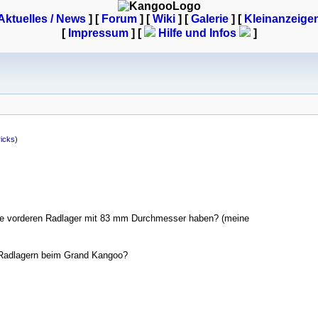
Aktuelles / News
] [
Forum
] [
Wiki
] [
Galerie
]
[
Kleinanzeige
[
Impressum
] [
Hilfe und Infos
]
icks)
die vorderen Radlager mit 83 mm Durchmesser haben? (meine
 Radlagern beim Grand Kangoo?