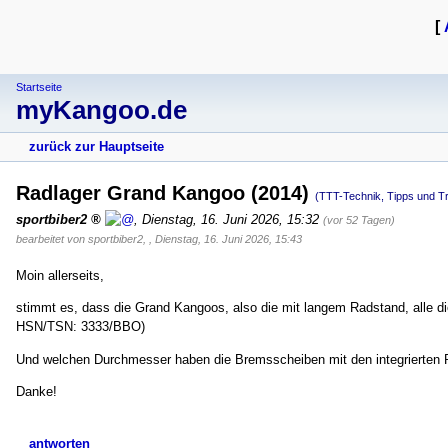
[
Startseite
myKangoo.de
zurück zur Hauptseite
Radlager Grand Kangoo (2014)
(TTT-Technik, Tipps und Tr
sportbiber2
,
Dienstag, 16. Juni 2026, 15:32
(vor 52 Tagen)
bearbeitet von sportbiber2
,
,
Dienstag, 16. Juni 2026, 15:43
Moin allerseits,
stimmt es, dass die Grand Kangoos, also die mit langem Radstand, alle 
HSN/TSN: 3333/BBO)
Und welchen Durchmesser haben die Bremsscheiben mit den integrierten
Danke!
antworten