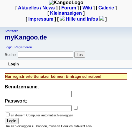
[
Aktuelles / News
] [
Forum
] [
Wiki
] [
Galerie
]
[
Kleinanzeigen
]
[
Impressum
] [
Hilfe und Infos
]
Startseite
myKangoo.de
Login
Registrieren
Suche:
Login
Nur registrierte Benutzer können Einträge schreiben!
Benutzername:
Passwort:
an diesem Computer automatisch einloggen
Login
Um sich einloggen zu können, müssen Cookies aktiviert sein.