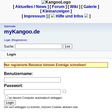
[
Aktuelles / News
] [
Forum
] [
Wiki
] [
Galerie
]
[
Kleinanzeigen
]
[
Impressum
] [
Hilfe und Infos
]
Startseite
myKangoo.de
Login
Registrieren
Suche:
Login
Nur registrierte Benutzer können Einträge schreiben!
Benutzername:
Passwort:
an diesem Computer automatisch einloggen
Login
Um sich einloggen zu können, müssen Cookies aktiviert sein.