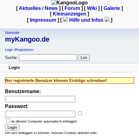
[
Aktuelles / News
] [
Forum
] [
Wiki
] [
Galerie
]
[
Kleinanzeigen
]
[
Impressum
] [
Hilfe und Infos
]
Startseite
myKangoo.de
Login
Registrieren
Suche:
Login
Nur registrierte Benutzer können Einträge schreiben!
Benutzername:
Passwort:
an diesem Computer automatisch einloggen
Login
Um sich einloggen zu können, müssen Cookies aktiviert sein.