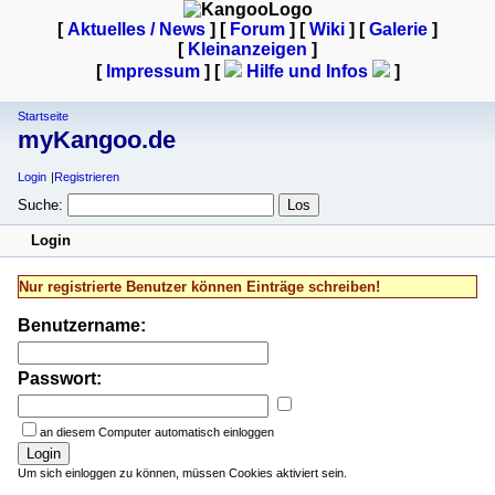
[
Aktuelles / News
] [
Forum
] [
Wiki
] [
Galerie
]
[
Kleinanzeigen
]
[
Impressum
] [
Hilfe und Infos
]
Startseite
myKangoo.de
Login
Registrieren
Suche:
Login
Nur registrierte Benutzer können Einträge schreiben!
Benutzername:
Passwort:
an diesem Computer automatisch einloggen
Login
Um sich einloggen zu können, müssen Cookies aktiviert sein.