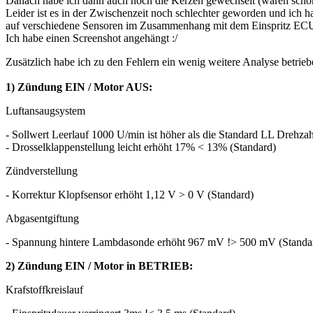
Danach habe ich dann auch noch die Kerzen gewechselt (waren schon ar
Leider ist es in der Zwischenzeit noch schlechter geworden und ich hab
auf verschiedene Sensoren im Zusammenhang mit dem Einspritz ECU
Ich habe einen Screenshot angehängt :/
Zusätzlich habe ich zu den Fehlern ein wenig weitere Analyse betri
1) Zündung EIN / Motor AUS:
Luftansaugsystem
- Sollwert Leerlauf 1000 U/min ist höher als die Standard LL Drehz
- Drosselklappenstellung leicht erhöht 17% < 13% (Standard)
Zündverstellung
- Korrektur Klopfsensor erhöht 1,12 V > 0 V (Standard)
Abgasentgiftung
- Spannung hintere Lambdasonde erhöht 967 mV !> 500 mV (Standa
2) Zündung EIN / Motor in BETRIEB:
Krafstoffkreislauf