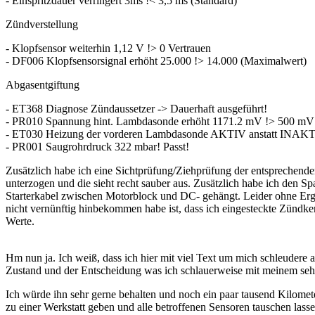
- Einspritzdauer verringert 3ms !< 3,5 ms (Standard)
Zündverstellung
- Klopfsensor weiterhin 1,12 V !> 0 Vertrauen
- DF006 Klopfsensorsignal erhöht 25.000 !> 14.000 (Maximalwert)
Abgasentgiftung
- ET368 Diagnose Zündaussetzer -> Dauerhaft ausgeführt!
- PR010 Spannung hint. Lambdasonde erhöht 1171.2 mV !> 500 mV
- ET030 Heizung der vorderen Lambdasonde AKTIV anstatt INAK
- PR001 Saugrohrdruck 322 mbar! Passt!
Zusätzlich habe ich eine Sichtprüfung/Ziehprüfung der entsprechend
unterzogen und die sieht recht sauber aus. Zusätzlich habe ich de
Starterkabel zwischen Motorblock und DC- gehängt. Leider ohne Erg
nicht vernünftig hinbekommen habe ist, dass ich eingesteckte Zündker
Werte.
Hm nun ja. Ich weiß, dass ich hier mit viel Text um mich schleudere 
Zustand und der Entscheidung was ich schlauerweise mit meinem sehr
Ich würde ihn sehr gerne behalten und noch ein paar tausend Kilome
zu einer Werkstatt geben und alle betroffenen Sensoren tauschen lasse