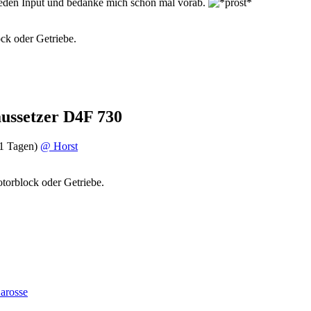
er jeden Input und bedanke mich schon mal vorab.
k oder Getriebe.
ussetzer D4F 730
1 Tagen)
@ Horst
orblock oder Getriebe.
arosse