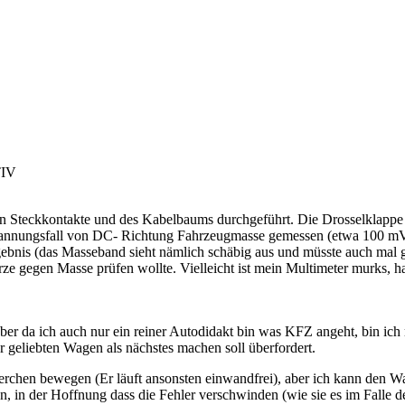
TIV
en Steckkontakte und des Kabelbaums durchgeführt. Die Drosselklappe 
n Spannungsfall von DC- Richtung Fahrzeugmasse gemessen (etwa 100 
ebnis (das Masseband sieht nämlich schäbig aus und müsste auch mal 
ze gegen Masse prüfen wollte. Vielleicht ist mein Multimeter murks, h
aber da ich auch nur ein reiner Autodidakt bin was KFZ angeht, bin ich
 geliebten Wagen als nächstes machen soll überfordert.
terchen bewegen (Er läuft ansonsten einwandfrei), aber ich kann den W
n, in der Hoffnung dass die Fehler verschwinden (wie sie es im Falle d