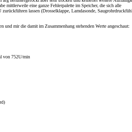
g heruntergerockt aber sehr trocken und keinerlei weitere Auffälligke
e mittlerweile eine ganze Fehlerpalette im Speicher, die sich alle
 zurückführen lassen (Drosselklappe, Lamdasonde, Saugrohrdruckfüh
eben und mir die damit im Zusammenhang stehenden Werte angeschaut:
ahl von 752U/min
rd)