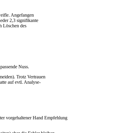
weifle. Angefangen
der 2,3 signifikante
ch Löschen des
e passende Nuss.
meiden). Trotz Vertrauen
te auf evtl. Analyse-
er vorgehaltener Hand Empfehlung