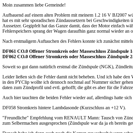
Moin zusammen liebe Gemeinde!
Aufbauend auf einem alten Problem mit meinem 1.2 16 V BJ2007 würd
hat es mit sehr sporadischen Zündaussetzern bei Geschwindigkeiten 
Aussetzer. Gegipfelt hat das Ganze damit, dass der Motor einfach wä
Fehlerspeichers sprang der Wagen daraufhin ganz normal wieder an
Nach erstmaligem Auftauchen des Fehlers konnte ich zunächst mittels
DF061 CO.0 Offener Stromkreis oder Masseschluss Zündspule 1
DF062 CO.0 Offener Stromkreis oder Masseschluss Zündspule 2
Soweit so gut dann natürlich erstmal die Zündspule (NGK), Zündleitun
Leider ließen sich die Fehler damit nicht beheben. Und ich habe den
in den PYClip wollte ich dennoch nochmal auf Nummer sicher gehen u
daten zum Zündprofil und evtl. gehofft; die gibt es aber für die Fahrz
Auch hier tauchten die beiden Fehler wieder auf, allerdings hatte sich 
DF058 Stromkreis hintere Lambdasonde (Kurzschluss an +12 V).
"Freundliche" Empfehlung vom RENAULT Mann: Tausch von Zündspu
zum Selbermachen ausgesprochen (Zündspule war da ja eh bereits geta