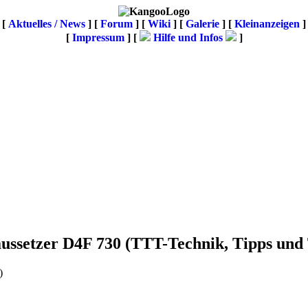
[
Aktuelles / News
] [
Forum
] [
Wiki
] [
Galerie
]
[
Kleinanzeigen
]
[
Impressum
] [
Hilfe und Infos
]
aussetzer D4F 730
(TTT-Technik, Tipps und 
)