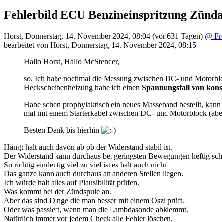
Fehlerbild ECU Benzineinspritzung Zünda
Horst
,
Donnerstag, 14. November 2024, 08:04
(vor 631 Tagen)
@ Fr
bearbeitet von Horst
,
Donnerstag, 14. November 2024, 08:15
Hallo Horst, Hallo McStender,
so. Ich habe nochmal die Messung zwischen DC- und Motorblock
Heckscheibenheizung habe ich einen
Spannungsfall von kon
Habe schon prophylaktisch ein neues Masseband bestellt, kann i
mal mit einem Starterkabel zwischen DC- und Motorblock (aber v
Besten Dank bis hierhin
Hängt halt auch davon ab ob der Widerstand stabil ist.
Der Widerstand kann durchaus bei geringsten Bewegungen heftig sc
So richtig eindeutig viel zu viel ist es halt auch nicht.
Das ganze kann auch durchaus an anderen Stellen liegen.
Ich würde halt alles auf Plausibilität prüfen.
Was kommt bei der Zündspule an.
Aber das sind Dinge die man besser mit einem Oszi prüft.
Oder was passiert, wenn man die Lambdasonde abklemmt.
Natürlich immer vor jedem Check alle Fehler löschen.