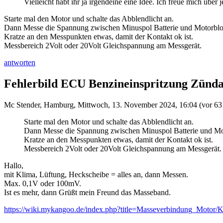
Vielleicht habt ihr ja irgendeine eine Idee. Ich freue mich üb
Starte mal den Motor und schalte das Abblendlicht an.
Dann Messe die Spannung zwischen Minuspol Batterie und Motorbloc
Kratze an den Messpunkten etwas, damit der Kontakt ok ist.
Messbereich 2Volt oder 20Volt Gleichspannung am Messgerät.
antworten
Fehlerbild ECU Benzineinspritzung Zünda
Mc Stender
,
Hamburg
,
Mittwoch, 13. November 2024, 16:04
(vor 63
Starte mal den Motor und schalte das Abblendlicht an.
Dann Messe die Spannung zwischen Minuspol Batterie und Mot
Kratze an den Messpunkten etwas, damit der Kontakt ok ist.
Messbereich 2Volt oder 20Volt Gleichspannung am Messgerät.
Hallo,
mit Klima, Lüftung, Heckscheibe = alles an, dann Messen.
Max. 0,1V oder 100mV.
Ist es mehr, dann Grüßt mein Freund das Masseband.
https://wiki.mykangoo.de/index.php?title=Masseverbindung_Motor/K