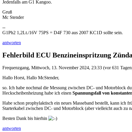
Jedenfalls am G1 Kangoo.
Gruß
Mc Stender
--
G1Ph2 1,2Lt./16V 75PS = D4F 730 aus 2007 KC1D sollte sein.
antworten
Fehlerbild ECU Benzineinspritzung Zünda
Frequenzgang
,
Mittwoch, 13. November 2024, 23:33
(vor 631 Tagen
Hallo Horst, Hallo McStender,
so. Ich habe nochmal die Messung zwischen DC- und Motorblock durch
Heckscheibenheizung habe ich einen
Spannungsfall von konstante
Habe schon prophylaktisch ein neues Masseband bestellt, kann ich frü
Starterkabel zwischen DC- und Motorblock (aber vielleicht auch zu na
Besten Dank bis hierhin
antworten