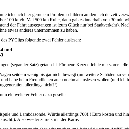
e ich euch hier gerne ein Problem schildern an dem ich derzeit verz
über 100 km/h. Mal 500 km Ruhe, dann gab es innerhalb von 30 min wie
hrend der Fahrt ausgegangen ist (zum Glück nur bei Stadtverkehr). Na
 ohne etwas anderes unternommen zu haben.
 des PYClips folgende zwei Fehler auslesen:
-4 und
-3
gen (separater Satz) getauscht. Für neue Kerzen fehlte mir vorerst di
 Wagen seitdem wenig bis gar nicht bewegt (um weitere Schäden zu ver
nd habe beim Freundlichen auch nochmal auslesen wollen (und ich hat
euggeneration allerdings nicht?!)
nun ein weiterer Fehler dazu gesellt:
le und Lambdasonde. Würde allerdings 700!!! Euro kosten und hint
uscht!). Also wieder zurück mit der Karre.