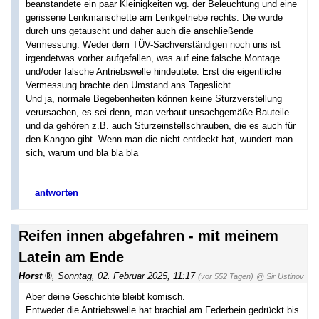
beanstandete ein paar Kleinigkeiten wg. der Beleuchtung und eine
gerissene Lenkmanschette am Lenkgetriebe rechts. Die wurde
durch uns getauscht und daher auch die anschließende
Vermessung. Weder dem TÜV-Sachverständigen noch uns ist
irgendetwas vorher aufgefallen, was auf eine falsche Montage
und/oder falsche Antriebswelle hindeutete. Erst die eigentliche
Vermessung brachte den Umstand ans Tageslicht.
Und ja, normale Begebenheiten können keine Sturzverstellung
verursachen, es sei denn, man verbaut unsachgemäße Bauteile
und da gehören z.B. auch Sturzeinstellschrauben, die es auch für
den Kangoo gibt. Wenn man die nicht entdeckt hat, wundert man
sich, warum und bla bla bla
antworten
Reifen innen abgefahren - mit meinem
Latein am Ende
Horst
,
Sonntag, 02. Februar 2025, 11:17
(vor 552 Tagen)
@ Sir Ustinov
Aber deine Geschichte bleibt komisch.
Entweder die Antriebswelle hat brachial am Federbein gedrückt bis