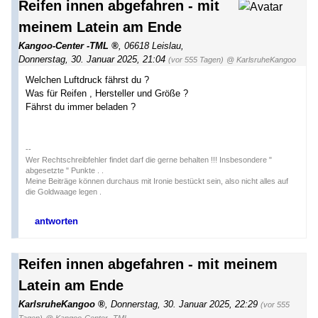
Reifen innen abgefahren - mit
meinem Latein am Ende
Kangoo-Center -TML
,
06618 Leislau
,
Donnerstag, 30. Januar 2025, 21:04
(vor 555 Tagen)
@ KarlsruheKangoo
Welchen Luftdruck fährst du ?
Was für Reifen , Hersteller und Größe ?
Fährst du immer beladen ?
--
Wer Rechtschreibfehler findet darf die gerne behalten !!! Insbesondere "
abgesetzte " Punkte . .
Meine Beiträge können durchaus mit Ironie bestückt sein, also nicht alles auf
die Goldwaage legen .
antworten
Reifen innen abgefahren - mit meinem
Latein am Ende
KarlsruheKangoo
,
Donnerstag, 30. Januar 2025, 22:29
(vor 555