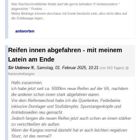
Wer Rechtschreibfehler findet darf die gerne behalten !!! Insbesondere "
abgesetzte " Punkte . .
Meine Beiträge können durchaus mit Ironie bestückt sein, also nicht alles auf
die Goldwaage legen .
antworten
Reifen innen abgefahren - mit meinem
Latein am Ende
Sir Ustinov
,
Samstag, 01. Februar 2025, 10:21
(vor 553 Tagen)
@
KarlsruheKangoo
Hallo zusammen,
ich habe jetzt seit ca. 5000km neue Reifen auf der VA, nachdem
die anderen schon innen stark abgefahren waren.
Vor dem Reifenwechsel habe ich die Querlenker, Federbeine
inklusive Domlager und Stoßdämpfer, Spurstangenköpfe und
Antriebswellen neu gemacht.
Jedoch fangen die neuen Reifen jetzt auch schon an innen stärker
zu verschleißen als außen.
Wenn der Kangoo normal dasteht hat er auch leichten negativen
Sturz, ist das normal?