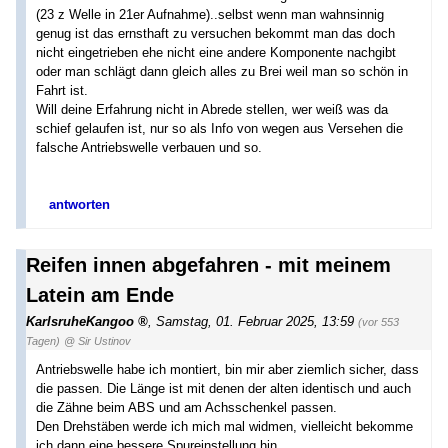
(23 z Welle in 21er Aufnahme)..selbst wenn man wahnsinnig
genug ist das ernsthaft zu versuchen bekommt man das doch
nicht eingetrieben ehe nicht eine andere Komponente nachgibt
oder man schlägt dann gleich alles zu Brei weil man so schön in
Fahrt ist.
Will deine Erfahrung nicht in Abrede stellen, wer weiß was da
schief gelaufen ist, nur so als Info von wegen aus Versehen die
falsche Antriebswelle verbauen und so.
antworten
Reifen innen abgefahren - mit meinem
Latein am Ende
KarlsruheKangoo
,
Samstag, 01. Februar 2025, 13:59
(vor 553
Tagen)
@ Sir Ustinov
Antriebswelle habe ich montiert, bin mir aber ziemlich sicher, dass
die passen. Die Länge ist mit denen der alten identisch und auch
die Zähne beim ABS und am Achsschenkel passen.
Den Drehstäben werde ich mich mal widmen, vielleicht bekomme
ich dann eine bessere Spureinstellung hin.