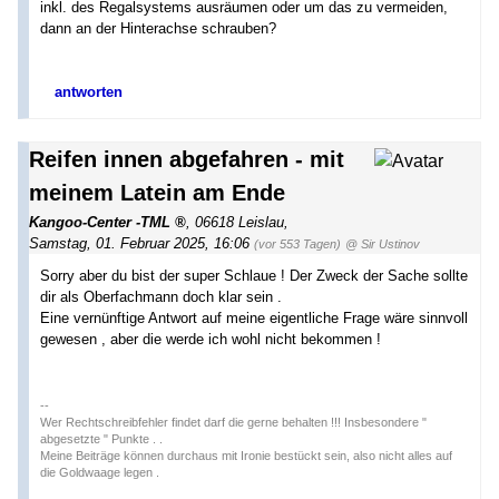
inkl. des Regalsystems ausräumen oder um das zu vermeiden,
dann an der Hinterachse schrauben?
antworten
Reifen innen abgefahren - mit
meinem Latein am Ende
Kangoo-Center -TML
,
06618 Leislau
,
Samstag, 01. Februar 2025, 16:06
(vor 553 Tagen)
@ Sir Ustinov
Sorry aber du bist der super Schlaue ! Der Zweck der Sache sollte
dir als Oberfachmann doch klar sein .
Eine vernünftige Antwort auf meine eigentliche Frage wäre sinnvoll
gewesen , aber die werde ich wohl nicht bekommen !
--
Wer Rechtschreibfehler findet darf die gerne behalten !!! Insbesondere "
abgesetzte " Punkte . .
Meine Beiträge können durchaus mit Ironie bestückt sein, also nicht alles auf
die Goldwaage legen .