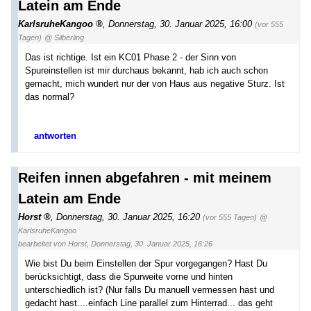
Latein am Ende
KarlsruheKangoo
,
Donnerstag, 30. Januar 2025, 16:00
(vor 555
Tagen)
@ Silberling
Das ist richtige. Ist ein KC01 Phase 2 - der Sinn von
Spureinstellen ist mir durchaus bekannt, hab ich auch schon
gemacht, mich wundert nur der von Haus aus negative Sturz. Ist
das normal?
antworten
Reifen innen abgefahren - mit meinem
Latein am Ende
Horst
,
Donnerstag, 30. Januar 2025, 16:20
(vor 555 Tagen)
@
KarlsruheKangoo
bearbeitet von Horst
,
Donnerstag, 30. Januar 2025, 16:26
Wie bist Du beim Einstellen der Spur vorgegangen? Hast Du
berücksichtigt, dass die Spurweite vorne und hinten
unterschiedlich ist? (Nur falls Du manuell vermessen hast und
gedacht hast....einfach Line parallel zum Hinterrad... das geht