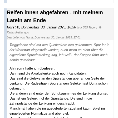
Reifen innen abgefahren - mit meinem
Latein am Ende
Horst
,
Donnerstag, 30. Januar 2025, 16:56
(vor 555 Tagen)
@
KarlsruheKangoo
bearbeitet von Horst
,
Donnerstag, 30. Januar 2025, 17:01
Traggelenke sind mit den Querlenkern neu gekommen. Spur ist in
der Werkstatt eingestellt worden, auch wenn es nicht über die
eigentliche Spureinstellung sag, ich weiß, der Kangoo fährt auch
schön geradeaus.
Ahh sorry hatte ich überlesen.
Dann sind die Axialgelenke auch noch Kandidaten.
Das sind die Geleke an den Spurstangen aber an der Seite der
Lenkung. Die Radseitigen Spurstangen Geleke hast Du ja schon
getauscht.
Die anderen sind unter den Schutzgummies der Lenkung drunter.
Das ist ein Gelenk incl der Spurstange. Die sind in die
Zahnradstange der Lenkung eingeschraubt.
Manchmal haben die im ausgefederten Zustand kaum Spiel im
eingefederten Normalzustand aber viel.