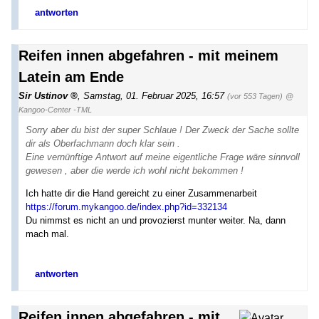
antworten
Reifen innen abgefahren - mit meinem
Latein am Ende
Sir Ustinov
,
Samstag, 01. Februar 2025, 16:57
(vor 553 Tagen)
@
Kangoo-Center -TML
Sorry aber du bist der super Schlaue ! Der Zweck der Sache sollte
dir als Oberfachmann doch klar sein .
Eine vernünftige Antwort auf meine eigentliche Frage wäre sinnvoll
gewesen , aber die werde ich wohl nicht bekommen !
Ich hatte dir die Hand gereicht zu einer Zusammenarbeit
https://forum.mykangoo.de/index.php?id=332134
Du nimmst es nicht an und provozierst munter weiter. Na, dann
mach mal.
antworten
Reifen innen abgefahren - mit