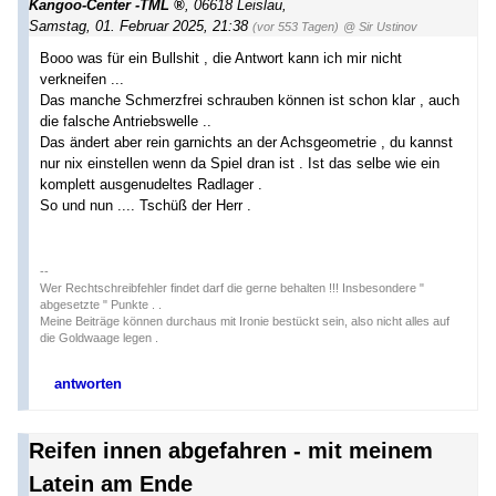
Kangoo-Center -TML
,
06618 Leislau
,
Samstag, 01. Februar 2025, 21:38
(vor 553 Tagen)
@ Sir Ustinov
Booo was für ein Bullshit , die Antwort kann ich mir nicht
verkneifen ...
Das manche Schmerzfrei schrauben können ist schon klar , auch
die falsche Antriebswelle ..
Das ändert aber rein garnichts an der Achsgeometrie , du kannst
nur nix einstellen wenn da Spiel dran ist . Ist das selbe wie ein
komplett ausgenudeltes Radlager .
So und nun .... Tschüß der Herr .
--
Wer Rechtschreibfehler findet darf die gerne behalten !!! Insbesondere "
abgesetzte " Punkte . .
Meine Beiträge können durchaus mit Ironie bestückt sein, also nicht alles auf
die Goldwaage legen .
antworten
Reifen innen abgefahren - mit meinem
Latein am Ende