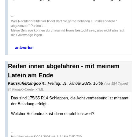
--
Wer Rechtschreibfehler findet darf die gerne behalten !!! Insbesondere "
abgesetzte " Punkte . .
Meine Beiträge können durchaus mit Ironie bestückt sein, also nicht alles auf
die Goldwaage legen .
antworten
Reifen innen abgefahren - mit meinem
Latein am Ende
KarlsruheKangoo
,
Freitag, 31. Januar 2025, 16:09
(vor 554 Tagen)
@ Kangoo-Center -TML
Das sind 175/65 R14 Schlappen, die Achsvermessung ist mitsamt
der Beladung erfolgt.
Welcher Reifendruck ist denn empfehlenswert?
--
Ich fahre einen KC01 2005 mit 1.2 16V D4F 730.