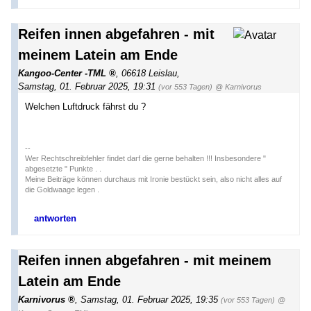
Reifen innen abgefahren - mit
meinem Latein am Ende
Kangoo-Center -TML
,
06618 Leislau
,
Samstag, 01. Februar 2025, 19:31
(vor 553 Tagen)
@ Karnivorus
Welchen Luftdruck fährst du ?
--
Wer Rechtschreibfehler findet darf die gerne behalten !!! Insbesondere "
abgesetzte " Punkte . .
Meine Beiträge können durchaus mit Ironie bestückt sein, also nicht alles auf
die Goldwaage legen .
antworten
Reifen innen abgefahren - mit meinem
Latein am Ende
Karnivorus
,
Samstag, 01. Februar 2025, 19:35
(vor 553 Tagen)
@