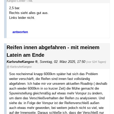
Kangoo-Center -TML
2,5 bar.
Rechts sieht alles gut aus.
Links leider nicht.
antworten
Reifen innen abgefahren - mit meinem
Latein am Ende
KarlsruheKangoo
,
Sonntag, 02. März 2025, 17:50
(vor 524 Tagen)
@ KarlsruheKangoo
Soo nocheinmal knapp 6000km später hat sich das Problem
weiter verschärft, die Reifen sind innen fast vollständig
abgefahren. Ich habe mir vor unserem aktuellen Roadtrip ( deshalb
auch wieder 6000km in so kurzer Zeit) die Mühe gemacht die
Spureinstellung gleichmäßig auf etwas mehr Vorspur zu ändern,
um dann das Verschleißverhalten der Reifen zu analysieren. Und
siehe da: in Folge der Vorspur ist der Reifenverschleiß außen
auch etwas mehr geworden, bei weitem jedoch nicht so viel, wie
auf der Innenseite. Daraus schließe ich, dass der Verschleiß nur