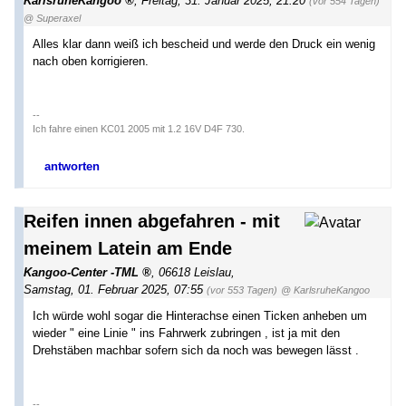
KarlsruheKangoo
,
Freitag, 31. Januar 2025, 21:20
(vor 554 Tagen)
@ Superaxel
Alles klar dann weiß ich bescheid und werde den Druck ein wenig
nach oben korrigieren.
--
Ich fahre einen KC01 2005 mit 1.2 16V D4F 730.
antworten
Reifen innen abgefahren - mit
meinem Latein am Ende
Kangoo-Center -TML
,
06618 Leislau
,
Samstag, 01. Februar 2025, 07:55
(vor 553 Tagen)
@ KarlsruheKangoo
Ich würde wohl sogar die Hinterachse einen Ticken anheben um
wieder " eine Linie " ins Fahrwerk zubringen , ist ja mit den
Drehstäben machbar sofern sich da noch was bewegen lässt .
--