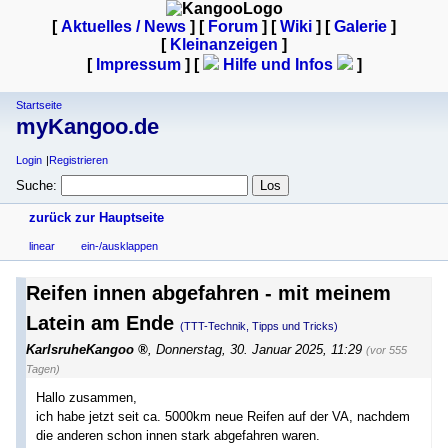
[
Aktuelles / News
] [
Forum
] [
Wiki
] [
Galerie
]
[
Kleinanzeigen
]
[
Impressum
] [
Hilfe und Infos
]
Startseite
myKangoo.de
Login
Registrieren
Suche:
zurück zur Hauptseite
linear
ein-/ausklappen
Reifen innen abgefahren - mit meinem
Latein am Ende
(TTT-Technik, Tipps und Tricks)
KarlsruheKangoo
,
Donnerstag, 30. Januar 2025, 11:29
(vor 555
Tagen)
Hallo zusammen,
ich habe jetzt seit ca. 5000km neue Reifen auf der VA, nachdem
die anderen schon innen stark abgefahren waren.