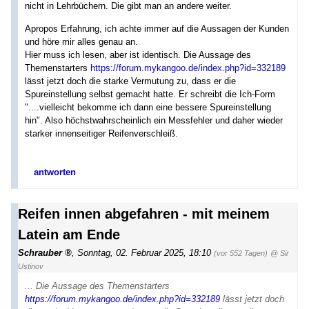
nicht in Lehrbüchern. Die gibt man an andere weiter.
Apropos Erfahrung, ich achte immer auf die Aussagen der Kunden
und höre mir alles genau an.
Hier muss ich lesen, aber ist identisch. Die Aussage des
Themenstarters
https://forum.mykangoo.de/index.php?id=332189
lässt jetzt doch die starke Vermutung zu, dass er die
Spureinstellung selbst gemacht hatte. Er schreibt die Ich-Form
"....vielleicht bekomme ich dann eine bessere Spureinstellung
hin". Also höchstwahrscheinlich ein Messfehler und daher wieder
starker innenseitiger Reifenverschleiß.
antworten
Reifen innen abgefahren - mit meinem
Latein am Ende
Schrauber
,
Sonntag, 02. Februar 2025, 18:10
(vor 552 Tagen)
@ Sir
Ustinov
... Die Aussage des Themenstarters
https://forum.mykangoo.de/index.php?id=332189
lässt jetzt doch