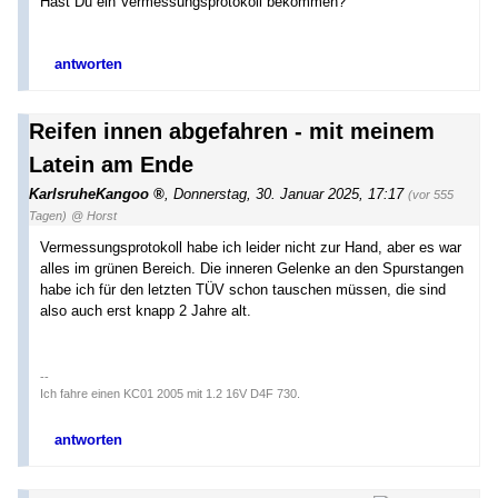
Hast Du ein Vermessungsprotokoll bekommen?
antworten
Reifen innen abgefahren - mit meinem
Latein am Ende
KarlsruheKangoo
,
Donnerstag, 30. Januar 2025, 17:17
(vor 555
Tagen)
@ Horst
Vermessungsprotokoll habe ich leider nicht zur Hand, aber es war
alles im grünen Bereich. Die inneren Gelenke an den Spurstangen
habe ich für den letzten TÜV schon tauschen müssen, die sind
also auch erst knapp 2 Jahre alt.
--
Ich fahre einen KC01 2005 mit 1.2 16V D4F 730.
antworten