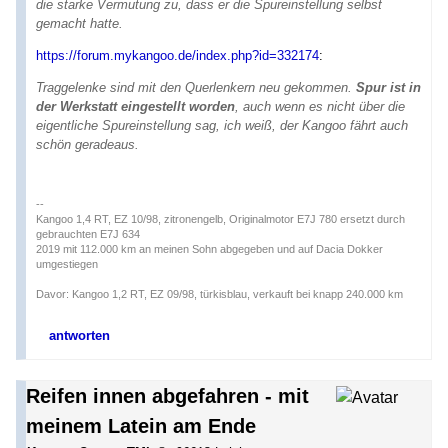
die starke Vermutung zu, dass er die Spureinstellung selbst
gemacht hatte.
https://forum.mykangoo.de/index.php?id=332174
:
Traggelenke sind mit den Querlenkern neu gekommen.
Spur ist in
der Werkstatt eingestellt worden
, auch wenn es nicht über die
eigentliche Spureinstellung sag, ich weiß, der Kangoo fährt auch
schön geradeaus.
--
Kangoo 1,4 RT, EZ 10/98, zitronengelb, Originalmotor E7J 780 ersetzt durch
gebrauchten E7J 634
2019 mit 112.000 km an meinen Sohn abgegeben und auf Dacia Dokker
umgestiegen
Davor: Kangoo 1,2 RT, EZ 09/98, türkisblau, verkauft bei knapp 240.000 km
antworten
Reifen innen abgefahren - mit
meinem Latein am Ende