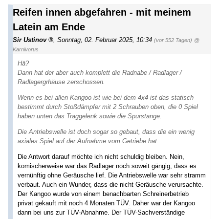
Reifen innen abgefahren - mit meinem
Latein am Ende
Sir Ustinov
,
Sonntag, 02. Februar 2025, 10:34
(vor 552 Tagen)
@
Karnivorus
Hä?
Dann hat der aber auch komplett die Radnabe / Radlager /
Radlagergrhäuse zerschossen.
Wenn es bei allen Kangoo ist wie bei dem 4x4 ist das statisch
bestimmt durch Stoßdämpfer mit 2 Schrauben oben, die 0 Spiel
haben unten das Traggelenk sowie die Spurstange.
Die Antriebswelle ist doch sogar so gebaut, dass die ein wenig
axiales Spiel auf der Aufnahme vom Getriebe hat.
Die Antwort darauf möchte ich nicht schuldig bleiben. Nein,
komischerweise war das Radlager noch soweit gängig, dass es
vernünftig ohne Geräusche lief. Die Antriebswelle war sehr stramm
verbaut. Auch ein Wunder, dass die nicht Geräusche verursachte.
Der Kangoo wurde von einem benachbarten Schreinerbetrieb
privat gekauft mit noch 4 Monaten TÜV. Daher war der Kangoo
dann bei uns zur TÜV-Abnahme. Der TÜV-Sachverständige