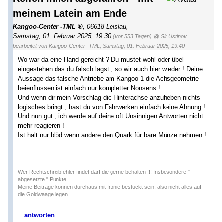
meinem Latein am Ende
Kangoo-Center -TML
,
06618 Leislau
,
Samstag, 01. Februar 2025, 19:30
(vor 553 Tagen)
@ Sir Ustinov
bearbeitet von Kangoo-Center -TML
,
Samstag, 01. Februar 2025, 19:40
Wo war da eine Hand gereicht ? Du mustet wohl oder übel
eingestehen das du falsch lagst , so wir auch hier wieder ! Deine
Aussage das falsche Antriebe am Kangoo 1 die Achsgeometrie
beienflussen ist einfach nur kompletter Nonsens !
Und wenn dir mein Vorschlag die Hinterachse anzuheben nichts
logisches bringt , hast du von Fahrwerken einfach keine Ahnung !
Und nun gut , ich werde auf deine oft Unsinnigen Antworten nicht
mehr reagieren !
Ist halt nur blöd wenn andere den Quark für bare Münze nehmen !
--
Wer Rechtschreibfehler findet darf die gerne behalten !!! Insbesondere "
abgesetzte " Punkte . .
Meine Beiträge können durchaus mit Ironie bestückt sein, also nicht alles auf
die Goldwaage legen .
antworten