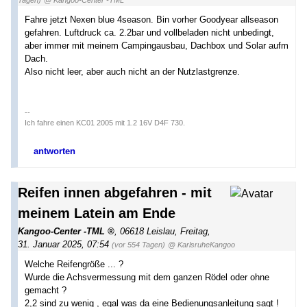
Tagen)
@ Kangoo-Center -TML
Fahre jetzt Nexen blue 4season. Bin vorher Goodyear allseason
gefahren. Luftdruck ca. 2.2bar und vollbeladen nicht unbedingt,
aber immer mit meinem Campingausbau, Dachbox und Solar aufm
Dach.
Also nicht leer, aber auch nicht an der Nutzlastgrenze.
--
Ich fahre einen KC01 2005 mit 1.2 16V D4F 730.
antworten
Reifen innen abgefahren - mit
meinem Latein am Ende
Kangoo-Center -TML
,
06618 Leislau
,
Freitag,
31. Januar 2025, 07:54
(vor 554 Tagen)
@ KarlsruheKangoo
Welche Reifengröße ... ?
Wurde die Achsvermessung mit dem ganzen Rödel oder ohne
gemacht ?
2,2 sind zu wenig , egal was da eine Bedienungsanleitung sagt !