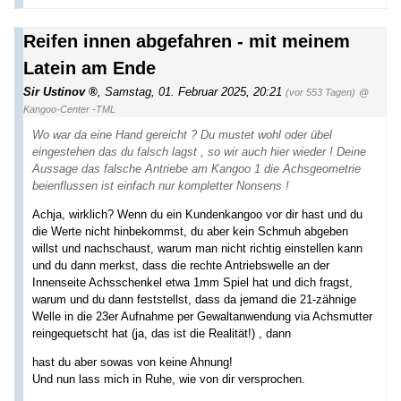
Reifen innen abgefahren - mit meinem
Latein am Ende
Sir Ustinov
,
Samstag, 01. Februar 2025, 20:21
(vor 553 Tagen)
@
Kangoo-Center -TML
Wo war da eine Hand gereicht ? Du mustet wohl oder übel
eingestehen das du falsch lagst , so wir auch hier wieder ! Deine
Aussage das falsche Antriebe am Kangoo 1 die Achsgeometrie
beienflussen ist einfach nur kompletter Nonsens !
Achja, wirklich? Wenn du ein Kundenkangoo vor dir hast und du
die Werte nicht hinbekommst, du aber kein Schmuh abgeben
willst und nachschaust, warum man nicht richtig einstellen kann
und du dann merkst, dass die rechte Antriebswelle an der
Innenseite Achsschenkel etwa 1mm Spiel hat und dich fragst,
warum und du dann feststellst, dass da jemand die 21-zähnige
Welle in die 23er Aufnahme per Gewaltanwendung via Achsmutter
reingequetscht hat (ja, das ist die Realität!) , dann
hast du aber sowas von keine Ahnung!
Und nun lass mich in Ruhe, wie von dir versprochen.