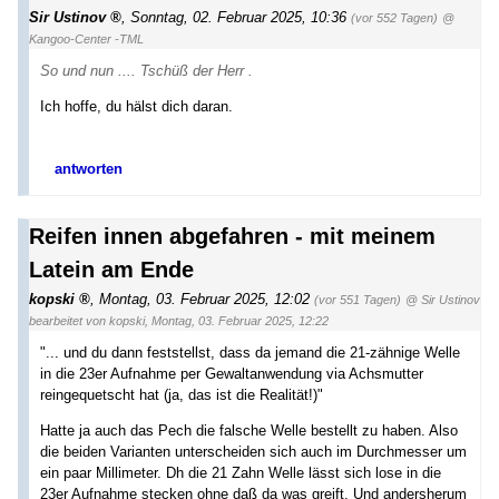
Sir Ustinov
,
Sonntag, 02. Februar 2025, 10:36
(vor 552 Tagen)
@
Kangoo-Center -TML
So und nun .... Tschüß der Herr .
Ich hoffe, du hälst dich daran.
antworten
Reifen innen abgefahren - mit meinem
Latein am Ende
kopski
,
Montag, 03. Februar 2025, 12:02
(vor 551 Tagen)
@ Sir Ustinov
bearbeitet von kopski
,
Montag, 03. Februar 2025, 12:22
"... und du dann feststellst, dass da jemand die 21-zähnige Welle
in die 23er Aufnahme per Gewaltanwendung via Achsmutter
reingequetscht hat (ja, das ist die Realität!)"
Hatte ja auch das Pech die falsche Welle bestellt zu haben. Also
die beiden Varianten unterscheiden sich auch im Durchmesser um
ein paar Millimeter. Dh die 21 Zahn Welle lässt sich lose in die
23er Aufnahme stecken ohne daß da was greift. Und andersherum