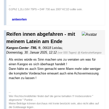
--
G1Ph2 1,2Lt./16V 75PS = D4F 730 aus 2007 KC1D sollte sein.
antworten
Reifen innen abgefahren - mit
meinem Latein am Ende
Kangoo-Center -TML
,
06618 Leislau
,
Donnerstag, 30. Januar 2025, 12:12
(vor 555 Tagen)
@ KarlsruheKangoo
Als erstes würde es Sinn machen uns zu verraten um was für
einen Kangoo es sich überhaupt handelt !
Dann hätte es auch Sinn gemacht wenn Mann mehr oder weniger
die komplette Vorderachse erneuert auch eine Achsvermessung
machen zu lassen !
--
Wer Rechtschreibfehler findet darf die gerne behalten !!! Insbesondere "
abgesetzte " Punkte . .
Meine Beiträge können durchaus mit Ironie bestückt sein, also nicht alles auf
die Goldwaage legen .