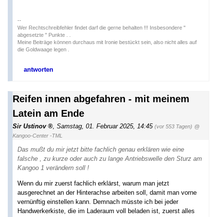
--
Wer Rechtschreibfehler findet darf die gerne behalten !!! Insbesondere "
abgesetzte " Punkte . .
Meine Beiträge können durchaus mit Ironie bestückt sein, also nicht alles auf
die Goldwaage legen .
antworten
Reifen innen abgefahren - mit meinem
Latein am Ende
Sir Ustinov
,
Samstag, 01. Februar 2025, 14:45
(vor 553 Tagen)
@
Kangoo-Center -TML
Das mußt du mir jetzt bitte fachlich genau erklären wie eine
falsche , zu kurze oder auch zu lange Antriebswelle den Sturz am
Kangoo 1 verändern soll !
Wenn du mir zuerst fachlich erklärst, warum man jetzt
ausgerechnet an der Hinterachse arbeiten soll, damit man vorne
vernünftig einstellen kann. Demnach müsste ich bei jeder
Handwerkerkiste, die im Laderaum voll beladen ist, zuerst alles