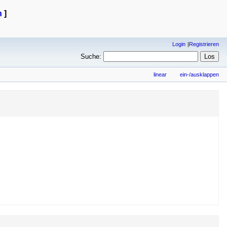
n
]
Login
Registrieren
Suche:
linear
ein-/ausklappen