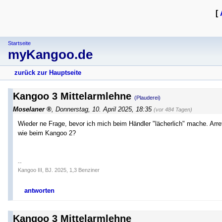
[
Startseite
myKangoo.de
zurück zur Hauptseite
Kangoo 3 Mittelarmlehne
(Plauderei)
Moselaner
,
Donnerstag, 10. April 2025, 18:35
(vor 484 Tagen)
Wieder ne Frage, bevor ich mich beim Händler "lächerlich" mache. Arreti
wie beim Kangoo 2?
--
Kangoo III, BJ. 2025, 1,3 Benziner
antworten
Kangoo 3 Mittelarmlehne