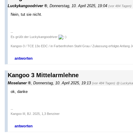
Luckykangoodriver
,
Donnerstag, 10. April 2025, 19:04
(vor 484 Tagen)
Nein, tut sie nicht.
--
Es grüßt der Luckykangoodriver
Kangoo-3 / TCE 13o EDC / in Farbenfrohen Stahl Grau / Zulassung erfolgte Anfang J
antworten
Kangoo 3 Mittelarmlehne
Moselaner
,
Donnerstag, 10. April 2025, 19:13
(vor 484 Tagen)
@ Luckyka
ok, danke
--
Kangoo III, BJ. 2025, 1,3 Benziner
antworten