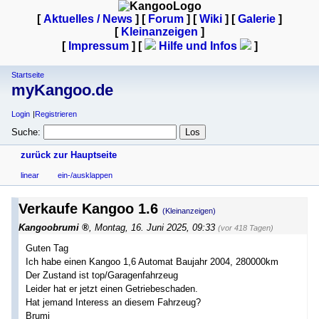
[
Aktuelles / News
] [
Forum
] [
Wiki
] [
Galerie
]
[
Kleinanzeigen
]
[
Impressum
] [
Hilfe und Infos
]
Startseite
myKangoo.de
Login
Registrieren
Suche:
zurück zur Hauptseite
linear
ein-/ausklappen
Verkaufe Kangoo 1.6
(Kleinanzeigen)
Kangoobrumi
,
Montag, 16. Juni 2025, 09:33
(vor 418 Tagen)
Guten Tag
Ich habe einen Kangoo 1,6 Automat Baujahr 2004, 280000km
Der Zustand ist top/Garagenfahrzeug
Leider hat er jetzt einen Getriebeschaden.
Hat jemand Interess an diesem Fahrzeug?
Brumi