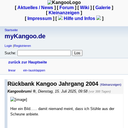
[
Aktuelles / News
] [
Forum
] [
Wiki
] [
Galerie
]
[
Kleinanzeigen
]
[
Impressum
] [
Hilfe und Infos
]
Startseite
myKangoo.de
Login
Registrieren
Suche:
zurück zur Hauptseite
linear
ein-/ausklappen
Rückbank Kangoo Jahrgang 2004
(Kleinanzeigen)
Kangoobrumi
,
Dienstag, 15. Juli 2025, 09:58
(vor 388 Tagen)
Hier ein Bild...... damit niemand meint, dass ich Stühle aus der
Scheune anbiete.