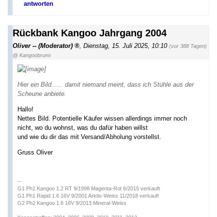
antworten
Rückbank Kangoo Jahrgang 2004
Oliver -- (Moderator)
,
Dienstag, 15. Juli 2025, 10:10
(vor 388 Tagen)
@ Kangoobrumi
Hier ein Bild...... damit niemand meint, dass ich Stühle aus der
Scheune anbiete.
Hallo!
Nettes Bild. Potentielle Käufer wissen allerdings immer noch
nicht, wo du wohnst, was du dafür haben willst
und wie du dir das mit Versand/Abholung vorstellst.
Gruss Oliver
--
G1 Ph1 Kangoo 1.2 RT 9/1998 Magenta-Rot 6/2015 verkauft
G1 Ph1 Rapid 1.6 16V 9/2001 Arktis-Weiss 11/2018 verkauft
G2 Ph2 Kangoo 1.6 16V 9/2013 Mineral-Weiss