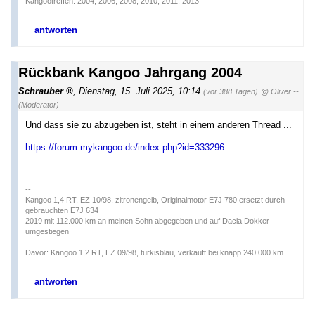
Kangootreffen: 2004, 2006, 2008, 2010, 2011, 2013
antworten
Rückbank Kangoo Jahrgang 2004
Schrauber
,
Dienstag, 15. Juli 2025, 10:14
(vor 388 Tagen)
@ Oliver --
(Moderator)
Und dass sie zu abzugeben ist, steht in einem anderen Thread ...
https://forum.mykangoo.de/index.php?id=333296
--
Kangoo 1,4 RT, EZ 10/98, zitronengelb, Originalmotor E7J 780 ersetzt durch
gebrauchten E7J 634
2019 mit 112.000 km an meinen Sohn abgegeben und auf Dacia Dokker
umgestiegen
Davor: Kangoo 1,2 RT, EZ 09/98, türkisblau, verkauft bei knapp 240.000 km
antworten