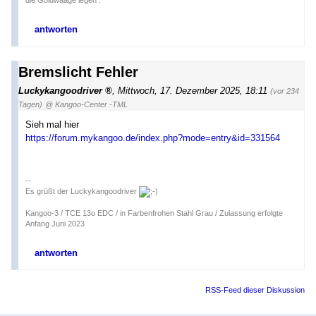
die Goldwaage legen .
antworten
Bremslicht Fehler
Luckykangoodriver
,
Mittwoch, 17. Dezember 2025, 18:11
(vor 234
Tagen)
@ Kangoo-Center -TML
Sieh mal hier
https://forum.mykangoo.de/index.php?mode=entry&id=331564
--
Es grüßt der Luckykangoodriver
Kangoo-3 / TCE 13o EDC / in Farbenfrohen Stahl Grau / Zulassung erfolgte
Anfang Juni 2023
antworten
RSS-Feed dieser Diskussion