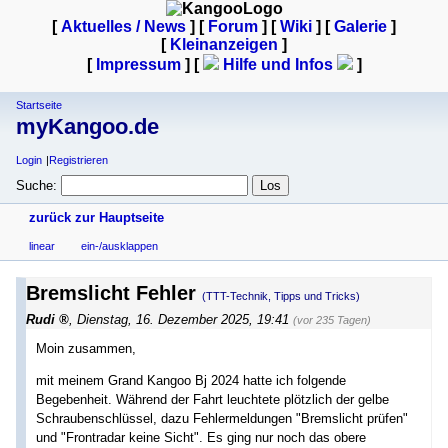
[
Aktuelles / News
] [
Forum
] [
Wiki
] [
Galerie
]
[
Kleinanzeigen
]
[
Impressum
] [
Hilfe und Infos
]
Startseite
myKangoo.de
Login
Registrieren
Suche:
zurück zur Hauptseite
linear
ein-/ausklappen
Bremslicht Fehler
(TTT-Technik, Tipps und Tricks)
Rudi
,
Dienstag, 16. Dezember 2025, 19:41
(vor 235 Tagen)
Moin zusammen,
mit meinem Grand Kangoo Bj 2024 hatte ich folgende
Begebenheit. Während der Fahrt leuchtete plötzlich der gelbe
Schraubenschlüssel, dazu Fehlermeldungen "Bremslicht prüfen"
und "Frontradar keine Sicht". Es ging nur noch das obere