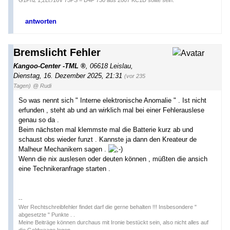
G1Ph2 1,2Lt./16V 75PS = D4F 730 aus 2007 KC1D sollte sein.
antworten
Bremslicht Fehler
Kangoo-Center -TML
,
06618 Leislau
,
Dienstag, 16. Dezember 2025, 21:31
(vor 235
Tagen)
@ Rudi
So was nennt sich " Interne elektronische Anomalie " . Ist nicht
erfunden , steht ab und an wirklich mal bei einer Fehlerauslese
genau so da .
Beim nächsten mal klemmste mal die Batterie kurz ab und
schaust obs wieder funzt . Kannste ja dann den Kreateur de
Malheur Mechanikern sagen .
Wenn die nix auslesen oder deuten können , müßten die ansich
eine Technikeranfrage starten .
--
Wer Rechtschreibfehler findet darf die gerne behalten !!! Insbesondere "
abgesetzte " Punkte . .
Meine Beiträge können durchaus mit Ironie bestückt sein, also nicht alles auf