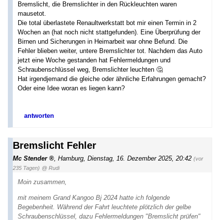
Bremslicht, die Bremslichter in den Rückleuchten waren
mausetot.
Die total überlastete Renaultwerkstatt bot mir einen Termin in 2
Wochen an (hat noch nicht stattgefunden). Eine Überprüfung der
Birnen und Sicherungen in Heimarbeit war ohne Befund. Die
Fehler blieben weiter, untere Bremslichter tot. Nachdem das Auto
jetzt eine Woche gestanden hat Fehlermeldungen und
Schraubenschlüssel weg, Bremslichter leuchten 🤔
Hat irgendjemand die gleiche oder ähnliche Erfahrungen gemacht?
Oder eine Idee woran es liegen kann?
antworten
Bremslicht Fehler
Mc Stender
,
Hamburg
,
Dienstag, 16. Dezember 2025, 20:42
(vor
235 Tagen)
@ Rudi
Moin zusammen,
mit meinem Grand Kangoo Bj 2024 hatte ich folgende
Begebenheit. Während der Fahrt leuchtete plötzlich der gelbe
Schraubenschlüssel, dazu Fehlermeldungen "Bremslicht prüfen"