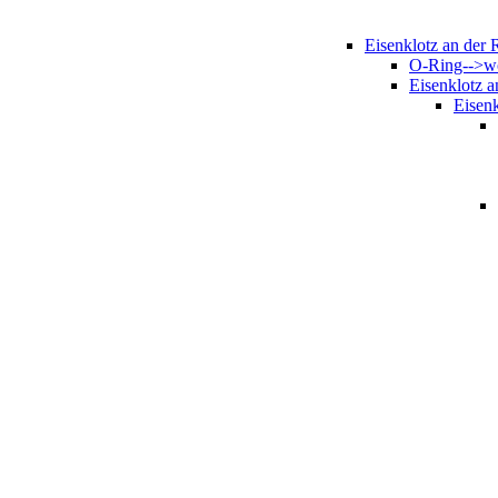
Eisenklotz an der
O-Ring-->w
Eisenklotz 
Eisen