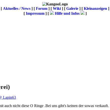
[
Aktuelles / News
] [
Forum
] [
Wiki
] [
Galerie
]
[
Kleinanzeigen
]
[
Impressum
] [
Hilfe und Infos
]
rei)
@ Lapin63
omit auch nicht diese O Ringe .Bei uns gibt's keinen der sowas verkauf