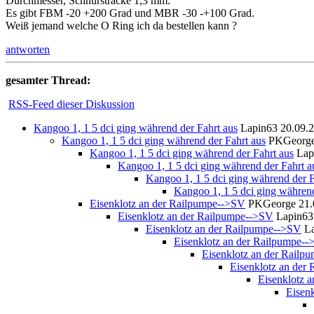
Durchmesser, Schnursträcke 1,3 mm.
Es gibt FBM -20 +200 Grad und MBR -30 -+100 Grad.
Weiß jemand welche O Ring ich da bestellen kann ?
antworten
gesamter Thread:
RSS-Feed dieser Diskussion
Kangoo 1, 1 5 dci ging während der Fahrt aus
Lapin63
20.09.2
Kangoo 1, 1 5 dci ging während der Fahrt aus
PKGeorg
Kangoo 1, 1 5 dci ging während der Fahrt aus
Lap
Kangoo 1, 1 5 dci ging während der Fahrt a
Kangoo 1, 1 5 dci ging während der F
Kangoo 1, 1 5 dci ging während
Eisenklotz an der Railpumpe-->SV
PKGeorge
21.
Eisenklotz an der Railpumpe-->SV
Lapin63
Eisenklotz an der Railpumpe-->SV
L
Eisenklotz an der Railpumpe-
Eisenklotz an der Railp
Eisenklotz an der
Eisenklotz 
Eisen