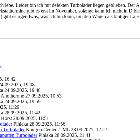
ch lebe. Leider bin ich mit defekten Turbolader liegen geblieben. Der
kstatttermine gibt es erst im November, solange kann ich nicht in D b
an) gibt es irgendwas, was ich tun kann, um den Wagen als blutiger Lai
5, 16:42
24.09.2025, 19:08
ka
24.09.2025, 19:48
Anotherone
27.09.2025, 10:53
ka
24.09.2025, 19:59
025, 11:29
ka
28.09.2025, 11:42
Horst
28.09.2025, 11:51
olader
Pihlaka
28.09.2025, 11:56
n Turbolader
Kangoo-Center -TML
28.09.2025, 12:27
aputten Turbolader
Pihlaka
28.09.2025, 21:41