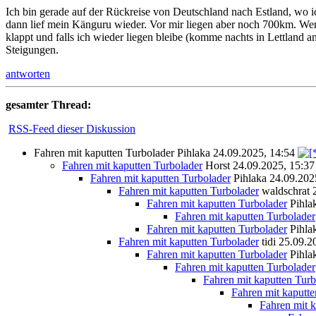
Ich bin gerade auf der Rückreise von Deutschland nach Estland, wo i
dann lief mein Känguru wieder. Vor mir liegen aber noch 700km. Wer
klappt und falls ich wieder liegen bleibe (komme nachts in Lettland 
Steigungen.
antworten
gesamter Thread:
RSS-Feed dieser Diskussion
Fahren mit kaputten Turbolader
Pihlaka
24.09.2025, 14:54
Fahren mit kaputten Turbolader
Horst
24.09.2025, 15:37
Fahren mit kaputten Turbolader
Pihlaka
24.09.202
Fahren mit kaputten Turbolader
waldschrat
Fahren mit kaputten Turbolader
Pihla
Fahren mit kaputten Turbolader
Fahren mit kaputten Turbolader
Pihla
Fahren mit kaputten Turbolader
tidi
25.09.2
Fahren mit kaputten Turbolader
Pihla
Fahren mit kaputten Turbolader
Fahren mit kaputten Turb
Fahren mit kaputte
Fahren mit k