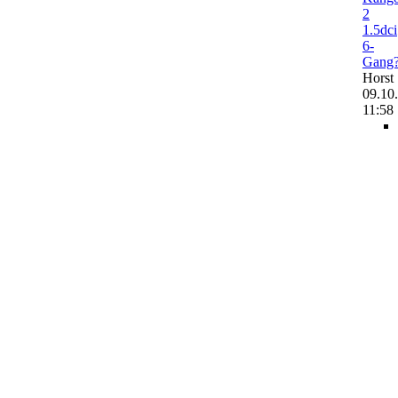
2
1.5dci
6-
Gang
Horst
09.10
11:58