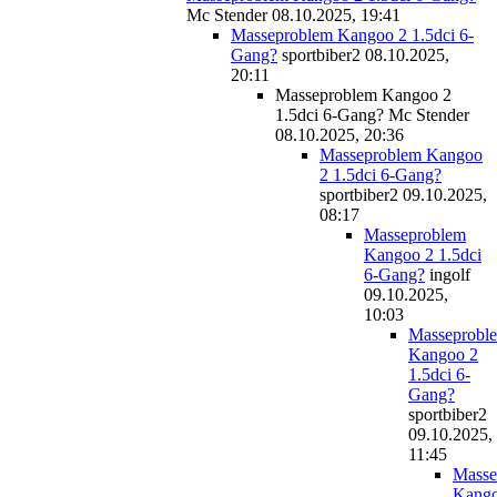
Mc Stender
08.10.2025, 19:41
Masseproblem Kangoo 2 1.5dci 6-
Gang?
sportbiber2
08.10.2025,
20:11
Masseproblem Kangoo 2
1.5dci 6-Gang?
Mc Stender
08.10.2025, 20:36
Masseproblem Kangoo
2 1.5dci 6-Gang?
sportbiber2
09.10.2025,
08:17
Masseproblem
Kangoo 2 1.5dci
6-Gang?
ingolf
09.10.2025,
10:03
Masseprobl
Kangoo 2
1.5dci 6-
Gang?
sportbiber2
09.10.2025,
11:45
Masse
Kang