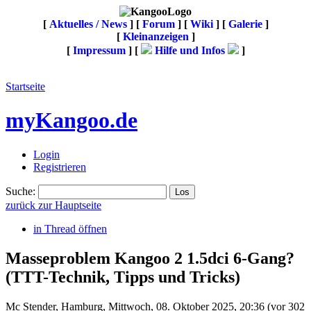
[
Aktuelles / News
] [
Forum
] [
Wiki
] [
Galerie
]
[
Kleinanzeigen
]
[
Impressum
] [
Hilfe und Infos
]
Startseite
myKangoo.de
Login
Registrieren
Suche:
zurück zur Hauptseite
in Thread öffnen
Masseproblem Kangoo 2 1.5dci 6-Gang?
(TTT-Technik, Tipps und Tricks)
Mc Stender
,
Hamburg
,
Mittwoch, 08. Oktober 2025, 20:36
(vor 302