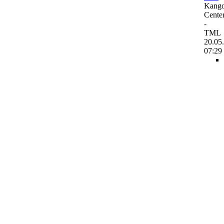
Kango
Cente
-
TML
20.05
07:29