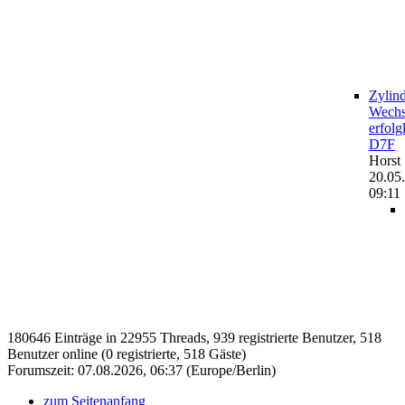
Zylin
Wechs
erfolg
D7F
Horst
20.05
09:11
180646 Einträge in 22955 Threads, 939 registrierte Benutzer, 518
Benutzer online (0 registrierte, 518 Gäste)
Forumszeit: 07.08.2026, 06:37 (Europe/Berlin)
zum Seitenanfang