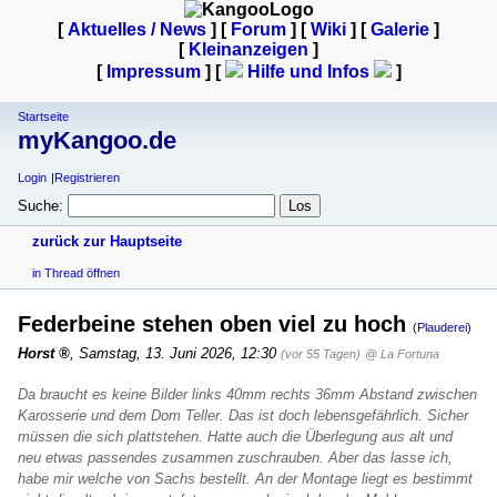
[
Aktuelles / News
] [
Forum
] [
Wiki
] [
Galerie
]
[
Kleinanzeigen
]
[
Impressum
] [
Hilfe und Infos
]
Startseite
myKangoo.de
Login
Registrieren
Suche:
zurück zur Hauptseite
in Thread öffnen
Federbeine stehen oben viel zu hoch
(Plauderei)
Horst
,
Samstag, 13. Juni 2026, 12:30
(vor 55 Tagen)
@ La Fortuna
Da braucht es keine Bilder links 40mm rechts 36mm Abstand zwischen
Karosserie und dem Dom Teller. Das ist doch lebensgefährlich. Sicher
müssen die sich plattstehen. Hatte auch die Überlegung aus alt und
neu etwas passendes zusammen zuschrauben. Aber das lasse ich,
habe mir welche von Sachs bestellt. An der Montage liegt es bestimmt