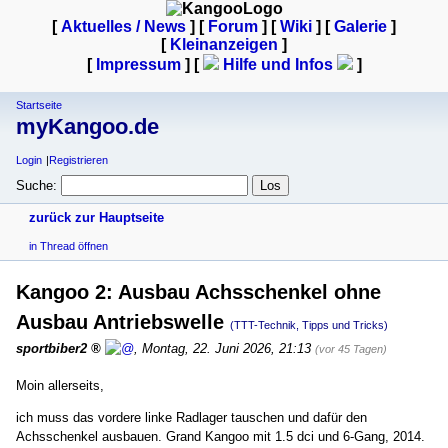
[
Aktuelles / News
] [
Forum
] [
Wiki
] [
Galerie
]
[
Kleinanzeigen
]
[
Impressum
] [
Hilfe und Infos
]
Startseite
myKangoo.de
Login
Registrieren
Suche:
zurück zur Hauptseite
in Thread öffnen
Kangoo 2: Ausbau Achsschenkel ohne
Ausbau Antriebswelle
(TTT-Technik, Tipps und Tricks)
sportbiber2
,
Montag, 22. Juni 2026, 21:13
(vor 45 Tagen)
Moin allerseits,
ich muss das vordere linke Radlager tauschen und dafür den
Achsschenkel ausbauen. Grand Kangoo mit 1.5 dci und 6-Gang, 2014.