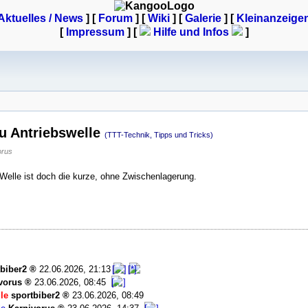
Aktuelles / News
] [
Forum
] [
Wiki
] [
Galerie
]
[
Kleinanzeige
[
Impressum
] [
Hilfe und Infos
]
u Antriebswelle
(TTT-Technik, Tipps und Tricks)
orus
 Welle ist doch die kurze, ohne Zwischenlagerung.
tbiber2
22.06.2026, 21:13
vorus
23.06.2026, 08:45
le
sportbiber2
23.06.2026, 08:49