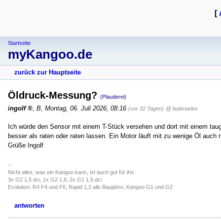
[
Startseite
myKangoo.de
zurück zur Hauptseite
Öldruck-Messung?
(Plauderei)
ingolf
,
B
,
Montag, 06. Juli 2026, 08:16
(vor 32 Tagen)
@ bobmarlex
Ich würde den Sensor mit einem T-Stück versehen und dort mit einem taug
besser als raten oder raten lassen. Ein Motor läuft mit zu wenige Öl auch 
Grüße Ingolf
--
Nicht alles, was ein Kangoo kann, ist auch gut für ihn.
3x G2 1,5 dci, 1x G2 1,6; 2x G1 1,5 dci
Evolution: R4 F4 und F6, Rapid 1,2 alle Baujahre, Kangoo G1 und G2
antworten