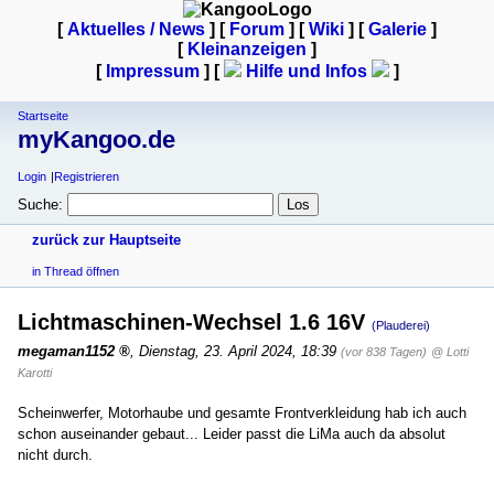
[
Aktuelles / News
] [
Forum
] [
Wiki
] [
Galerie
]
[
Kleinanzeigen
]
[
Impressum
] [
Hilfe und Infos
]
Startseite
myKangoo.de
Login
Registrieren
Suche:
zurück zur Hauptseite
in Thread öffnen
Lichtmaschinen-Wechsel 1.6 16V
(Plauderei)
megaman1152
,
Dienstag, 23. April 2024, 18:39
(vor 838 Tagen)
@ Lotti
Karotti
Scheinwerfer, Motorhaube und gesamte Frontverkleidung hab ich auch
schon auseinander gebaut... Leider passt die LiMa auch da absolut
nicht durch.