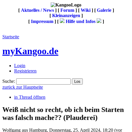
[
Aktuelles / News
] [
Forum
] [
Wiki
] [
Galerie
]
[
Kleinanzeigen
]
[
Impressum
] [
Hilfe und Infos
]
Startseite
myKangoo.de
Login
Registrieren
Suche:
zurück zur Hauptseite
in Thread öffnen
Weiß nicht so recht, ob ich beim Starten
was falsch mache??
(Plauderei)
Wolfgang aus Hamburg
,
Donnerstag, 25. April 2024, 18:20
(vor