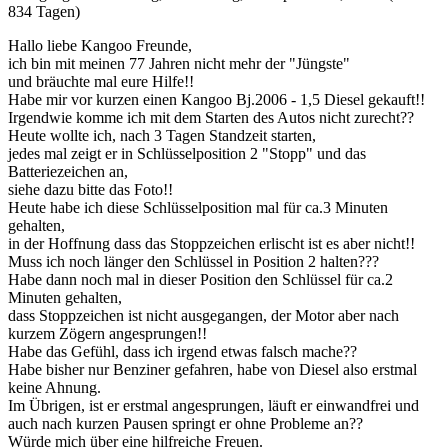
834 Tagen)
Hallo liebe Kangoo Freunde,
ich bin mit meinen 77 Jahren nicht mehr der "Jüngste"
und bräuchte mal eure Hilfe!!
Habe mir vor kurzen einen Kangoo Bj.2006 - 1,5 Diesel gekauft!!
Irgendwie komme ich mit dem Starten des Autos nicht zurecht??
Heute wollte ich, nach 3 Tagen Standzeit starten,
jedes mal zeigt er in Schlüsselposition 2 "Stopp" und das
Batteriezeichen an,
siehe dazu bitte das Foto!!
Heute habe ich diese Schlüsselposition mal für ca.3 Minuten
gehalten,
in der Hoffnung dass das Stoppzeichen erlischt ist es aber nicht!!
Muss ich noch länger den Schlüssel in Position 2 halten???
Habe dann noch mal in dieser Position den Schlüssel für ca.2
Minuten gehalten,
dass Stoppzeichen ist nicht ausgegangen, der Motor aber nach
kurzem Zögern angesprungen!!
Habe das Gefühl, dass ich irgend etwas falsch mache??
Habe bisher nur Benziner gefahren, habe von Diesel also erstmal
keine Ahnung.
Im Übrigen, ist er erstmal angesprungen, läuft er einwandfrei und
auch nach kurzen Pausen springt er ohne Probleme an??
Würde mich über eine hilfreiche Freuen.