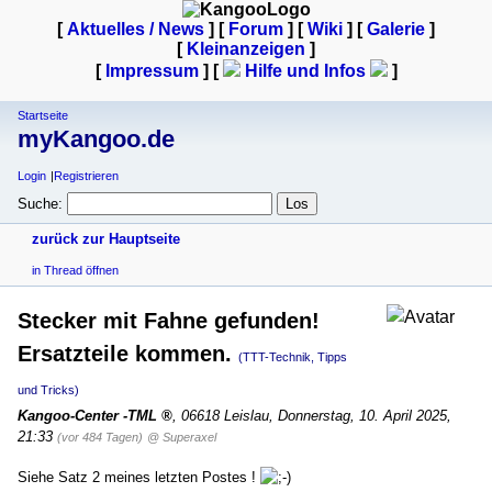
[
Aktuelles / News
] [
Forum
] [
Wiki
] [
Galerie
]
[
Kleinanzeigen
]
[
Impressum
] [
Hilfe und Infos
]
Startseite
myKangoo.de
Login
Registrieren
Suche:
zurück zur Hauptseite
in Thread öffnen
Stecker mit Fahne gefunden!
Ersatzteile kommen.
(TTT-Technik, Tipps
und Tricks)
Kangoo-Center -TML
,
06618 Leislau
,
Donnerstag, 10. April 2025,
21:33
(vor 484 Tagen)
@ Superaxel
Siehe Satz 2 meines letzten Postes !