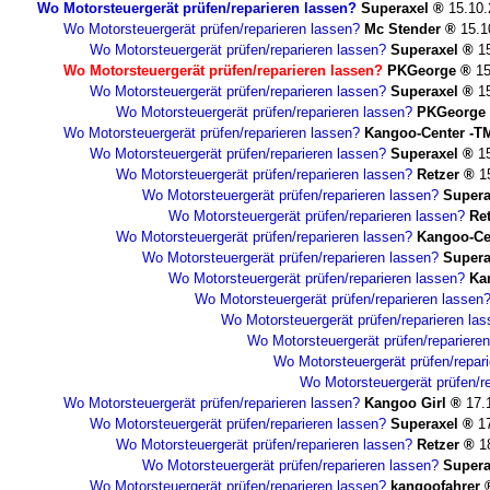
Wo Motorsteuergerät prüfen/reparieren lassen?
Superaxel
15.10.
Wo Motorsteuergerät prüfen/reparieren lassen?
Mc Stender
15.1
Wo Motorsteuergerät prüfen/reparieren lassen?
Superaxel
1
Wo Motorsteuergerät prüfen/reparieren lassen?
PKGeorge
15
Wo Motorsteuergerät prüfen/reparieren lassen?
Superaxel
1
Wo Motorsteuergerät prüfen/reparieren lassen?
PKGeorge
Wo Motorsteuergerät prüfen/reparieren lassen?
Kangoo-Center -T
Wo Motorsteuergerät prüfen/reparieren lassen?
Superaxel
1
Wo Motorsteuergerät prüfen/reparieren lassen?
Retzer
1
Wo Motorsteuergerät prüfen/reparieren lassen?
Supera
Wo Motorsteuergerät prüfen/reparieren lassen?
Re
Wo Motorsteuergerät prüfen/reparieren lassen?
Kangoo-Ce
Wo Motorsteuergerät prüfen/reparieren lassen?
Supera
Wo Motorsteuergerät prüfen/reparieren lassen?
Ka
Wo Motorsteuergerät prüfen/reparieren lassen
Wo Motorsteuergerät prüfen/reparieren la
Wo Motorsteuergerät prüfen/repariere
Wo Motorsteuergerät prüfen/repar
Wo Motorsteuergerät prüfen/r
Wo Motorsteuergerät prüfen/reparieren lassen?
Kangoo Girl
17.
Wo Motorsteuergerät prüfen/reparieren lassen?
Superaxel
1
Wo Motorsteuergerät prüfen/reparieren lassen?
Retzer
1
Wo Motorsteuergerät prüfen/reparieren lassen?
Supera
Wo Motorsteuergerät prüfen/reparieren lassen?
kangoofahrer