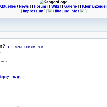
Aktuelles / News
] [
Forum
] [
Wiki
] [
Galerie
]
[
Kleinanzeige
[
Impressum
] [
Hilfe und Infos
]
en?
(TTT-Technik, Tipps und Tricks)
l
ssen?
isplays-naviga...