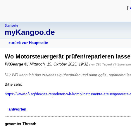
[
Startseite
myKangoo.de
zurück zur Hauptseite
Wo Motorsteuergerät prüfen/reparieren lass
PKGeorge
,
Mittwoch, 15. Oktober 2025, 19:32
(vor 295 Tagen)
@ Superaxe
Nur WO kann ich das zuverlässig überprüfen und dann ggfls. reparieren la
Bitte sehr:
https://www.c3.ag/de/das-reparieren-wir-kombiinstrumente-steuergeaerete-d
antworten
gesamter Thread: