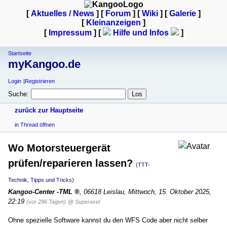
[
Aktuelles / News
] [
Forum
] [
Wiki
] [
Galerie
]
[
Kleinanzeigen
]
[
Impressum
] [
Hilfe und Infos
]
Startseite
myKangoo.de
Login
Registrieren
Suche:
zurück zur Hauptseite
in Thread öffnen
Wo Motorsteuergerät
prüfen/reparieren lassen?
(TTT-
Technik, Tipps und Tricks)
Kangoo-Center -TML
,
06618 Leislau
,
Mittwoch, 15. Oktober 2025,
22:19
(vor 296 Tagen)
@ Superaxel
Ohne spezielle Software kannst du den WFS Code aber nicht selber