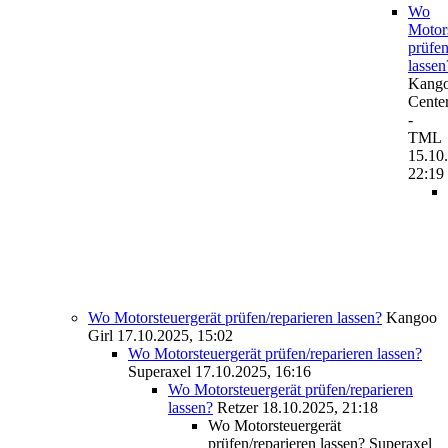
Wo
Motor
prüfen
lassen
Kango
Cente
-
TML
15.10
22:19
Wo Motorsteuergerät prüfen/reparieren lassen?
Kangoo
Girl
17.10.2025, 15:02
Wo Motorsteuergerät prüfen/reparieren lassen?
Superaxel
17.10.2025, 16:16
Wo Motorsteuergerät prüfen/reparieren
lassen?
Retzer
18.10.2025, 21:18
Wo Motorsteuergerät
prüfen/reparieren lassen?
Superaxel