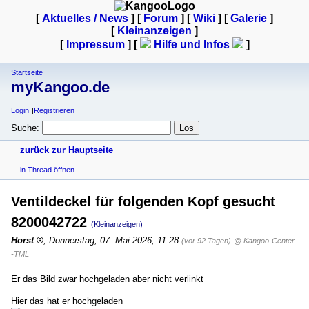
[
Aktuelles / News
] [
Forum
] [
Wiki
] [
Galerie
]
[
Kleinanzeigen
]
[
Impressum
] [
Hilfe und Infos
]
Startseite
myKangoo.de
Login
Registrieren
Suche:
zurück zur Hauptseite
in Thread öffnen
Ventildeckel für folgenden Kopf gesucht
8200042722
(Kleinanzeigen)
Horst
,
Donnerstag, 07. Mai 2026, 11:28
(vor 92 Tagen)
@ Kangoo-Center
-TML
Er das Bild zwar hochgeladen aber nicht verlinkt
Hier das hat er hochgeladen