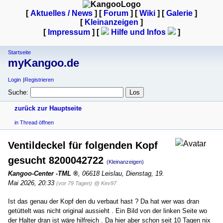
[
Aktuelles / News
] [
Forum
] [
Wiki
] [
Galerie
]
[
Kleinanzeigen
]
[
Impressum
] [
Hilfe und Infos
]
Startseite
myKangoo.de
Login
Registrieren
Suche:
zurück zur Hauptseite
in Thread öffnen
Ventildeckel für folgenden Kopf
gesucht 8200042722
(Kleinanzeigen)
Kangoo-Center -TML
,
06618 Leislau
,
Dienstag, 19.
Mai 2026, 20:33
(vor 79 Tagen)
@ Kev97
Ist das genau der Kopf den du verbaut hast ? Da hat wer was dran
getüttelt was nicht original aussieht . Ein Bild von der linken Seite wo
der Halter dran ist wäre hilfreich . Da hier aber schon seit 10 Tagen nix