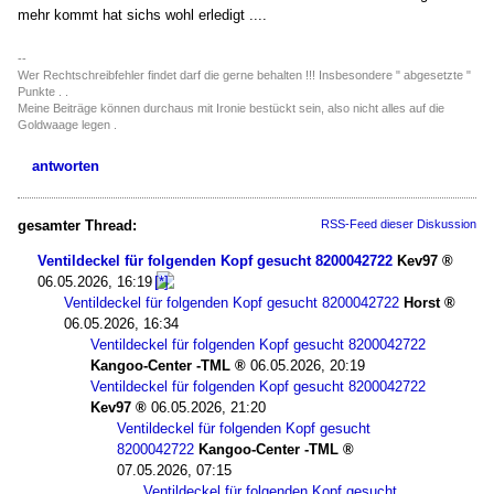
mehr kommt hat sichs wohl erledigt ....
--
Wer Rechtschreibfehler findet darf die gerne behalten !!! Insbesondere " abgesetzte "
Punkte . .
Meine Beiträge können durchaus mit Ironie bestückt sein, also nicht alles auf die
Goldwaage legen .
antworten
gesamter Thread:
RSS-Feed dieser Diskussion
Ventildeckel für folgenden Kopf gesucht 8200042722
Kev97
06.05.2026, 16:19
Ventildeckel für folgenden Kopf gesucht 8200042722
Horst
06.05.2026, 16:34
Ventildeckel für folgenden Kopf gesucht 8200042722
Kangoo-Center -TML
06.05.2026, 20:19
Ventildeckel für folgenden Kopf gesucht 8200042722
Kev97
06.05.2026, 21:20
Ventildeckel für folgenden Kopf gesucht
8200042722
Kangoo-Center -TML
07.05.2026, 07:15
Ventildeckel für folgenden Kopf gesucht