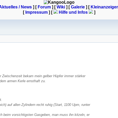
Aktuelles / News
] [
Forum
] [
Wiki
] [
Galerie
]
[
Kleinanzeige
[
Impressum
] [
Hilfe und Infos
]
er Zwischenzeit bekam mein gelber Hüpfer immer stärker
dem armen Kerle ernsthaft zu.
t.
h) auf allen Zylindern recht ruhig (Start, 1100 Upm, runter
h beim vorsichtigsten Gasgeben, man muss ihn kitzeln, er