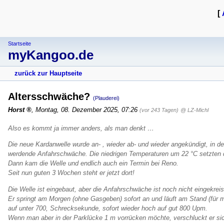
[
Startseite
myKangoo.de
zurück zur Hauptseite
Altersschwäche?
(Plauderei)
Horst
,
Montag, 08. Dezember 2025, 07:26
(vor 243 Tagen)
@ LZ-Michl
Also es kommt ja immer anders, als man denkt …
Die neue Kardanwelle wurde an- , wieder ab- und wieder angekündigt, in d
werdende Anfahrschwäche. Die niedrigen Temperaturen um 22 °C setzten 
Dann kam die Welle und endlich auch ein Termin bei Reno.
Seit nun guten 3 Wochen steht er jetzt dort!
Die Welle ist eingebaut, aber die Anfahrschwäche ist noch nicht eingekreis
Er springt am Morgen (ohne Gasgeben) sofort an und läuft am Stand (für mic
auf unter 700, Schrecksekunde, sofort wieder hoch auf gut 800 Upm.
Wenn man aber in der Parklücke 1 m vorrücken möchte, verschluckt er sic