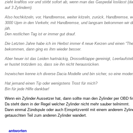
zieht kraftlos vor und stirbt sofort ab, wenn man das Gaspedal loslässt (da
auf 3 Zylindern).
Also hochkitzeln, vor, Handbremse, weiter kitzeln, zurück, Handbremse, we
3000 Upm in den Verkehr, mit Handbremse, und langsam bekommen wir die 
jäh.
Den restlichen Tag ist er immer gut drauf.
Die Letzten Jahre habe ich im Herbst immer 4 neue Kerzen und einen “Ther
bekommen, dann ging es ihm wieder besser.
Aber heuer ist das Leiden hartnäckig, Drosselklappe gereinigt, Leerlaufst
er hustet trotzdem so, dass sie ihn nicht herausrücken.
Inzwischen kenne ich diverse Dacia Modelle und bin sicher, so eine modern
Hat jemand einen Tip oder wenigstens Trost für mich?
Bin für jede Hilfe dankbar!
Wenn ein Zylinder Aussetzer hat, dann sollte man den Zylinder per OBD fi
Da steht dann in der Regel welcher Zylinder nicht mehr sauber teilnimmt.
Dann einmal Zündspule oder auch Einspritzventil mit einem anderem Zyli
getauschten Teil zum anderen Zylinder wandert.
antworten