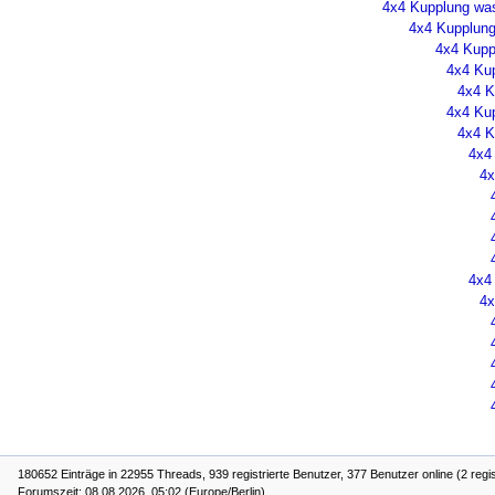
4x4 Kupplung wa
4x4 Kupplun
4x4 Kupp
4x4 Ku
4x4 K
4x4 Ku
4x4 K
4x4
4x
4x4
4x
180652 Einträge in 22955 Threads, 939 registrierte Benutzer, 377 Benutzer online (2 regis
Forumszeit: 08.08.2026, 05:02 (Europe/Berlin)