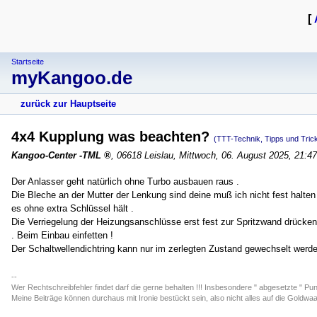
[
Startseite
myKangoo.de
zurück zur Hauptseite
4x4 Kupplung was beachten?
(TTT-Technik, Tipps und Tric
Kangoo-Center -TML
,
06618 Leislau
,
Mittwoch, 06. August 2025, 21:47
Der Anlasser geht natürlich ohne Turbo ausbauen raus .
Die Bleche an der Mutter der Lenkung sind deine muß ich nicht fest halten
es ohne extra Schlüssel hält .
Die Verriegelung der Heizungsanschlüsse erst fest zur Spritzwand drücken 
. Beim Einbau einfetten !
Der Schaltwellendichtring kann nur im zerlegten Zustand gewechselt werde
--
Wer Rechtschreibfehler findet darf die gerne behalten !!! Insbesondere " abgesetzte " Punk
Meine Beiträge können durchaus mit Ironie bestückt sein, also nicht alles auf die Goldwaa