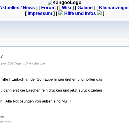
Aktuelles / News
] [
Forum
] [
Wiki
] [
Galerie
]
[
Kleinanzeige
[
Impressum
] [
Hilfe und Infos
]
ks)
(vor 366 Tagen)
@ Anotherone
 Hilfe ! Einfach an der Schraube hinten drehen und hoffen das
, dann erst die Laschen rein drücken und jetzt zurück ziehen
n . Alle Notlösungen von außen sind Müll !
te . .
ge legen .