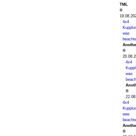
TML
19.08.20
4x4
Kupplu
was
beacht
Anothe
20.08.2
4x4
Kuppl
was
beach
Anot
22.08
4x4
Kupplu
was
beacht
Anothe