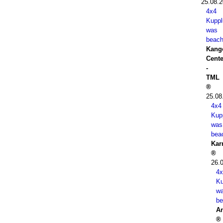
25.08.2
4x4
Kuppl
was
beach
Kang
Cente
-
TML
25.08
4x4
Kup
was
bea
Kar
26.
4x
Ku
w
be
A