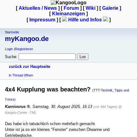
[
Aktuelles / News
] [
Forum
] [
Wiki
] [
Galerie
]
[
Kleinanzeigen
]
[
Impressum
] [
Hilfe und Infos
]
Startseite
myKangoo.de
Login
Registrieren
Suche:
zurück zur Hauptseite
in Thread öffnen
4x4 Kupplung was beachten?
(TTT-Technik, Tipps und
Tricks)
Karnivorus
,
Samstag, 30. August 2025, 16:13
(vor 344 Tagen)
@
Kangoo-Center -TML
Das habe ich tatsächlich schon mehrfach gemacht.
Unter ist ja so ein kleines "Fenster" zwischen Ölwanne und
Getriebeglocke.