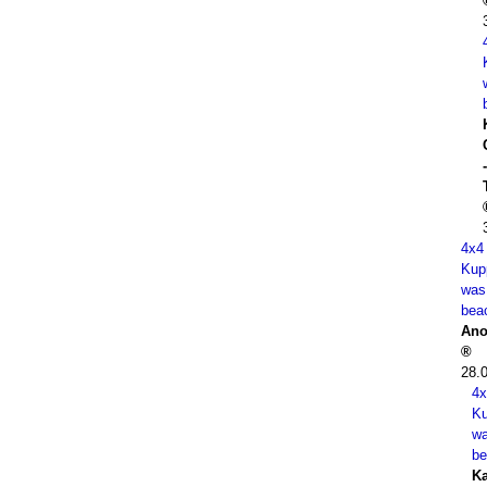
-
4x4
Kup
was
bea
Ano
28.
4x
Ku
w
be
K