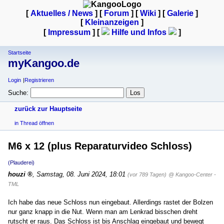
[
Aktuelles / News
] [
Forum
] [
Wiki
] [
Galerie
]
[
Kleinanzeigen
]
[
Impressum
] [
Hilfe und Infos
]
Startseite
myKangoo.de
Login
Registrieren
Suche:
zurück zur Hauptseite
in Thread öffnen
M6 x 12 (plus Reparaturvideo Schloss)
(Plauderei)
houzi
,
Samstag, 08. Juni 2024, 18:01
(vor 789 Tagen)
@ Kangoo-Center -
TML
Ich habe das neue Schloss nun eingebaut. Allerdings rastet der Bolzen
nur ganz knapp in die Nut. Wenn man am Lenkrad bisschen dreht
rutscht er raus. Das Schloss ist bis Anschlag eingebaut und bewegt